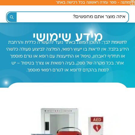
מתנה - ספר עזרה ראשונה בכל רכישה באתר
לתוכן
מידע שימושי
לתשומת לבך: התוכן המוצג באתר נועד להעשרה כללית והרחבת
הידע בלבד. אין לראות בו ייעוץ רפואי, המלצה לביצוע פעולה כלשהי
או תחליף לאבחון, טיפול או התייעצות עם רופא או גורם מוסמך
אחר. בכל מקרה של ספק, בעיה רפואית או צורך בטיפול – יש
לפנות בהקדם לרופא או לגורם רפואי מוסמך.