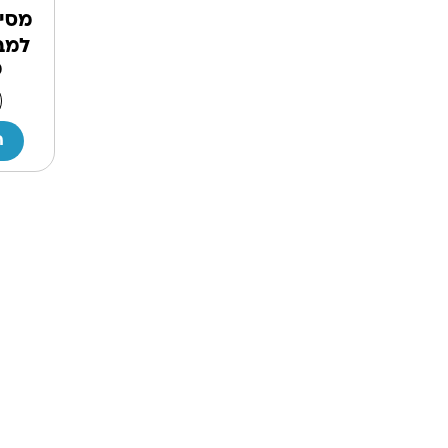
מסי
למבו
0
ה