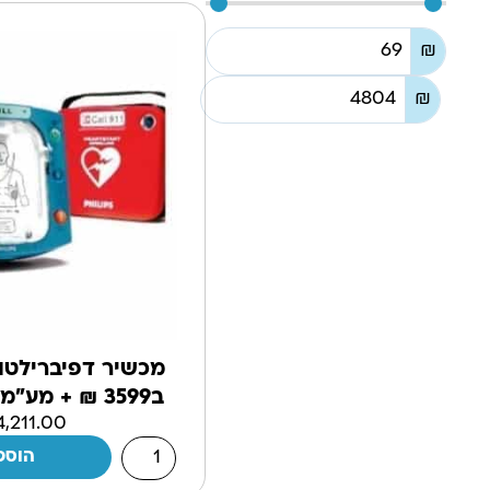
₪
₪
ב3599 ₪ + מע"מ לזמן מוגבל!
4,211.00
הוספ