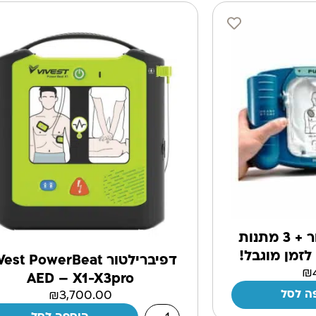
מכשיר דפיברילטור + 3 מתנות
דפיברילטור est PowerBeat
₪
AED – X1-X3pro
ה לסל
₪
3,700.00