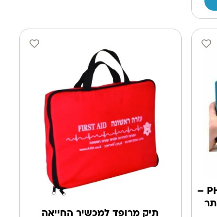
דפיברילטור דובר עברית PHILIPS –
תר
תיק מרופד למכשיר החייאה