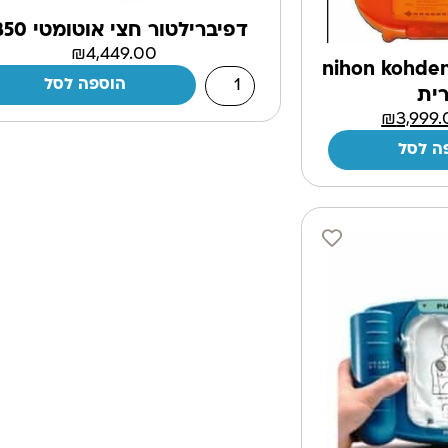
דפיברילטור חצי אוטומטי P350
₪
4,449.00
nihon kohden 2100k
הוספה לסל
ית
₪
3,999
ה לסל