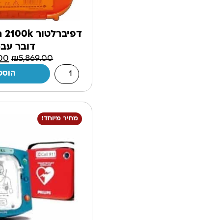
דפיברלטור 
דובר עבר
.00
₪
5,869.00
הוספ
מחיר מיוחד!