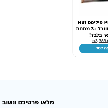
דפיברילטור PHILIPS פיליפס HS1
במחיר מיוחד לזמן מוגבל +3 מתנות
י בלבד!
₪
3,363
ה לסל
מלאו פרטיכם ונשוב 