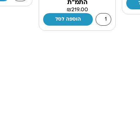
התמ"ת
₪
219.00
הוספה לסל