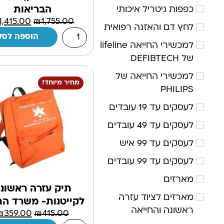
הבריאות
כפפות ניטריל איכותי
1,415.00
₪
1,755.00
לחץ דם והאזנה רפואית
הוספה לסל
למכשירי החייאה lifeline
של DEFIBTECH
למכשירי החייאה של
מחיר מיוחד!
PHILIPS
לעסקים עד 19 עובדים
לעסקים עד 49 עובדים
לעסקים עד 99 איש
לעסקים עד 99 עובדים
מארזים
תיק עזרה ראשונ
מארזים לציוד עזרה
לקייטנות- משרד החי
ראשונה והחייאה
₪
359.00
₪
415.00