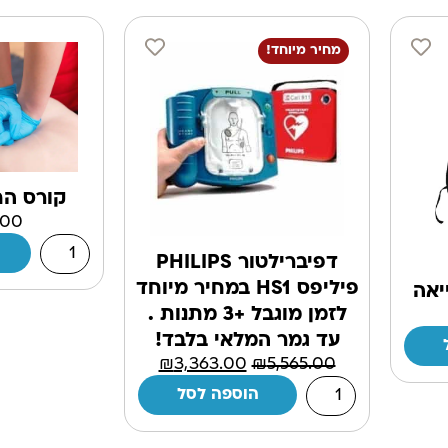
מחיר מיוחד!
קורס הח
.00
דפיברילטור PHILIPS
פיליפס HS1 במחיר מיוחד
יאה
לזמן מוגבל +3 מתנות .
עד גמר המלאי בלבד!
₪
3,363.00
₪
5,565.00
הוספה לסל