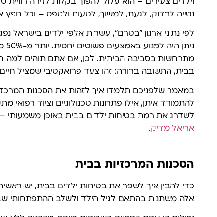
וילדים צעירים – הוא עלול להפוך בקלות לזירה רוויית ס
נטייה לבדוק, לגעת, למשוך, לטעום ולטפס – וכל חפץ א
לפי נתוני ארגון "בטרם", עשרות אלפי ילדים בישראל נפג
מתרחשות בסביבה הביתית. לכן, אם אתם תוהים למה ח
בבית, התשובה ברורה: זהו צעד פרואקטיבי שמציל חיים 
במאמר שלפניכם תלמדו איך לזהות את הסכנות המרכזיו
להתמודד איתן, אילו פתרונות טכנולוגיים וציוד רפואי מתק
לשדרג את רמת בטיחות ילדים בבית באופן משמעותי –
אריאל מדיק
.
הסכנות המרכזיות בבית
כדי להבין איך לשפר את בטיחות ילדים בבית, יש ראשית
אלה משתנות בהתאם לגיל הילד ולשלב ההתפתחותי שבו