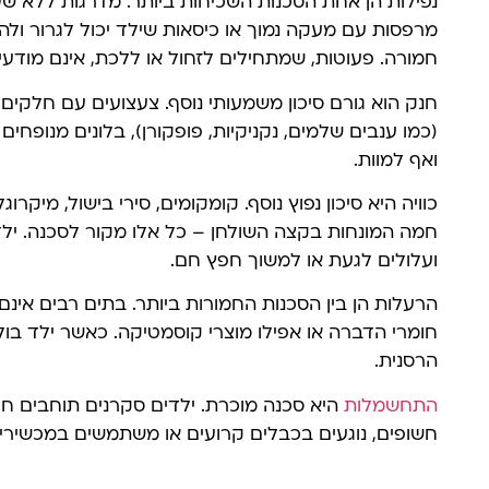
נפילות הן אחת הסכנות השכיחות ביותר. מדרגות ללא שער
מרפסות עם מעקה נמוך או כיסאות שילד יכול לגרור ול
חמורה. פעוטות, שמתחילים לזחול או ללכת, אינם מודעי
חנק הוא גורם סיכון משמעותי נוסף. צעצועים עם חלקים 
(כמו ענבים שלמים, נקניקיות, פופקורן), בלונים מנופחי
ואף למוות.
כוויה היא סיכון נפוץ נוסף. קומקומים, סירי בישול, מיקרוג
חמה המונחות בקצה השולחן – כל אלו מקור לסכנה. יל
ועלולים לגעת או למשוך חפץ חם.
הרעלות הן בין הסכנות החמורות ביותר. בתים רבים אינם 
חומרי הדברה או אפילו מוצרי קוסמטיקה. כאשר ילד בול
הרסנית.
התחשמלות
היא סכנה מוכרת. ילדים סקרנים תוחבים ח
חשופים, נוגעים בכבלים קרועים או משתמשים במכשירי