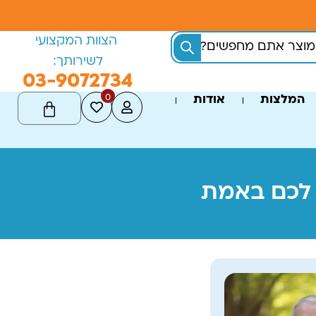
הצוות המקצועי
לשירותך:
03-9072734
0
המלצות
אודות
 לכם באמת