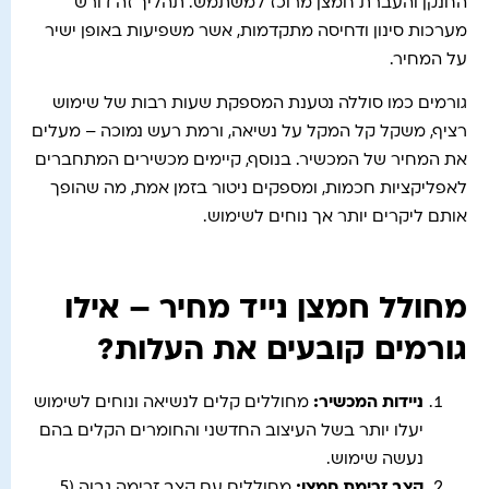
החנקן והעברת חמצן מרוכז למשתמש. תהליך זה דורש
מערכות סינון ודחיסה מתקדמות, אשר משפיעות באופן ישיר
על המחיר.
גורמים כמו סוללה נטענת המספקת שעות רבות של שימוש
רציף, משקל קל המקל על נשיאה, ורמת רעש נמוכה – מעלים
את המחיר של המכשיר. בנוסף, קיימים מכשירים המתחברים
לאפליקציות חכמות, ומספקים ניטור בזמן אמת, מה שהופך
אותם ליקרים יותר אך נוחים לשימוש.
מחולל חמצן נייד מחיר – אילו
גורמים קובעים את העלות?
ניידות המכשיר
:
מחוללים קלים לנשיאה ונוחים לשימוש
יעלו יותר בשל העיצוב החדשני והחומרים הקלים בהם
נעשה שימוש.
קצב זרימת חמצן
:
מחוללים עם קצב זרימה גבוה (5