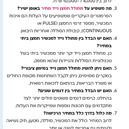
לרוב בין 4,000 ל-10,000 ש"ח.
מה משפיע על
מחולל חמצן נייד מחיר
באופן ישיר
?
הפרמטרים העיקריים שמשפיעים על העלות הם איכות
המכשיר, מספר זרמי החמצן (PULSE או
CONTINUOUS), קיבולת הסוללה ואחריות היבואן.
האם יש הבדל בין מחולל נייד למכשיר חמצן ביתי
במחיר
?
כן. מחולל חמצן נייד יקר יותר ממכשיר ביתי בשל
טכנולוגיית הסוללות והניידות שהוא מספק.
האם ניתן להשיג מחולל חמצן נייד במימון ציבורי
?
במקרים מסוימים, ניתן לקבל השתתפות מקופת החולים
או משרד הבריאות, בהתאם לזכאות רפואית.
האם יש הבדל במחיר בין דגמים שונים
?
בהחלט. קיימים דגמים פשוטים וזולים יותר לצד
מתקדמים עם תכונות נוספות שמייקרות את העלות.
מה כלול בדרך כלל במחיר הרכישה
?
לרוב המחיר כולל את המכשיר, סוללה, מטען, תיק נשיאה
ולעיתים גם אחריות לשנה או יותר.