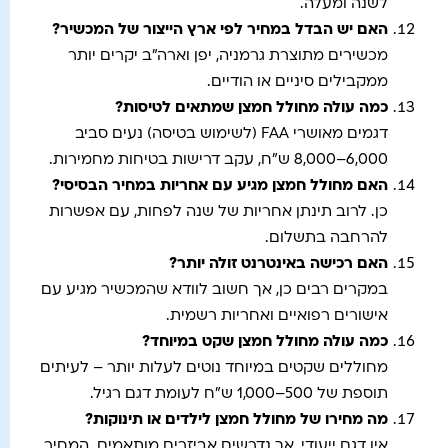
לשנה ומעלה.
האם יש הבדל במחיר לפי ארץ הייצור של המכשיר
?
מכשירים מתוצרת גרמניה, יפן וארה"ב יקרים יותר
ממקבילים סיניים או הודיים.
כמה עולה מחולל חמצן שמתאים לטיסות
?
דגמים מאושרי FAA (לשימוש בטיסה) נעים סביב
6,000–8,000 ש"ח, עקב דרישות בטיחות מחמירות.
האם מחולל חמצן מגיע עם אחריות במחיר הבסיסי
?
כן. לרוב תינתן אחריות של שנה לפחות, עם אפשרות
להרחבה בתשלום.
האם רכישה באינטרנט זולה יותר
?
במקרים רבים כן, אך חשוב לוודא שהמכשיר מגיע עם
אישורים רפואיים ואחריות רשמית.
כמה עולה מחולל חמצן שקט במיוחד
?
מחוללים שקטים במיוחד נוטים לעלות יותר – לעיתים
תוספת של 500–1,000 ש"ח לעומת דגם רגיל.
מה מחירו של מחולל חמצן לילדים או תינוקות
?
אין דגם ייעודי, אך נדרשים אביזרים מותאמים. המחיר