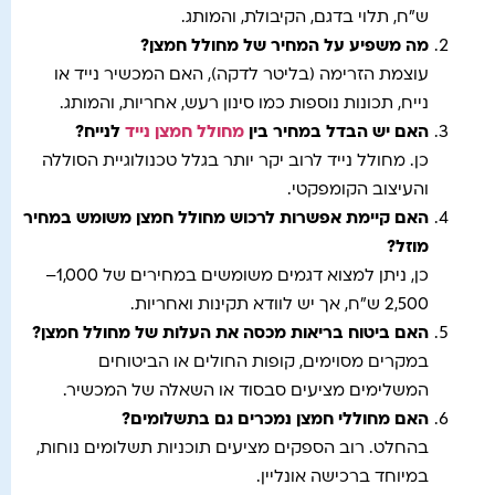
ש"ח, תלוי בדגם, הקיבולת, והמותג.
מה משפיע על המחיר של מחולל חמצן
?
עוצמת הזרימה (בליטר לדקה), האם המכשיר נייד או
נייח, תכונות נוספות כמו סינון רעש, אחריות, והמותג.
האם יש הבדל במחיר בין
מחולל חמצן נייד
לנייח
?
כן. מחולל נייד לרוב יקר יותר בגלל טכנולוגיית הסוללה
והעיצוב הקומפקטי.
האם קיימת אפשרות לרכוש מחולל חמצן משומש במחיר
מוזל
?
כן, ניתן למצוא דגמים משומשים במחירים של 1,000–
2,500 ש"ח, אך יש לוודא תקינות ואחריות.
האם ביטוח בריאות מכסה את העלות של מחולל חמצן
?
במקרים מסוימים, קופות החולים או הביטוחים
המשלימים מציעים סבסוד או השאלה של המכשיר.
האם מחוללי חמצן נמכרים גם בתשלומים
?
בהחלט. רוב הספקים מציעים תוכניות תשלומים נוחות,
במיוחד ברכישה אונליין.