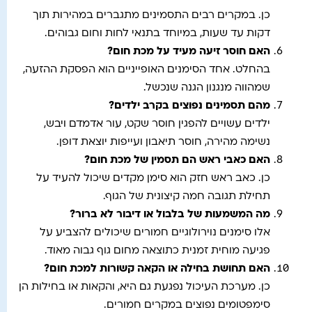
כן. במקרים רבים התסמינים מתגברים במהירות תוך
דקות עד שעות, במיוחד בתנאי לחות וחום גבוהים.
האם חוסר זיעה מעיד על מכת חום
?
בהחלט. אחד הסימנים האופייניים הוא הפסקת ההזעה,
שמהווה מנגנון הגנה שנכשל.
מהם תסמינים נפוצים בקרב ילדים
?
ילדים עשויים להפגין חוסר שקט, עור אדמדם ויבש,
נשימה מהירה, חוסר תיאבון ועייפות יוצאת דופן.
האם כאבי ראש הם תסמין של מכת חום
?
כן. כאב ראש חזק הוא סימן מקדים שיכול להעיד על
תחילת תגובה חמה קיצונית של הגוף.
מה המשמעות של בלבול או דיבור לא ברור
?
אלו סימנים נוירולוגיים חמורים שיכולים להצביע על
פגיעה מוחית זמנית כתוצאה מחום גוף גבוה מאוד.
האם תחושת בחילה או הקאה קשורות למכת חום
?
כן. מערכת העיכול נפגעת גם היא, והקאות או בחילות הן
סימפטומים נפוצים במקרים חמורים.