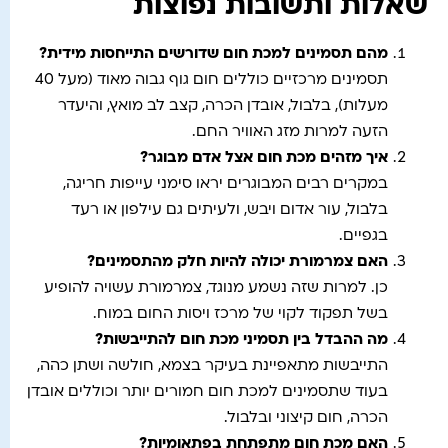
שאלות ותשובות נפוצות
מהם תסמינים למכת חום שדורשים התייחסות מידית
?
תסמינים מרכזיים כוללים חום גוף גבוה מאוד (מעל 40
מעלות), בלבול, אובדן הכרה, קצב לב מואץ, והיעדר
הזעה למרות מזג האוויר החם.
איך מזהים מכת חום אצל אדם מבוגר
?
במקרים רבים המבוגרים יראו סימני עייפות חריגה,
בלבול, עור אדום ויבש, ולעיתים גם עילפון או רעד
בגפיים.
האם צמרמורת יכולה להיות חלק מהתסמינים
?
כן. למרות שזה נשמע מנוגד, צמרמורת עשויה להופיע
בשל תפקוד לקוי של מרכז ויסות החום במוח.
מה ההבדל בין תסמיני מכת חום להתייבשות
?
התייבשות מתאפיינת בעיקר בצמא, חולשה ושתן כהה,
בעוד שתסמינים למכת חום חמורים יותר וכוללים אובדן
הכרה, חום קיצוני ובלבול.
האם מכת חום מתפתחת בפתאומיות
?