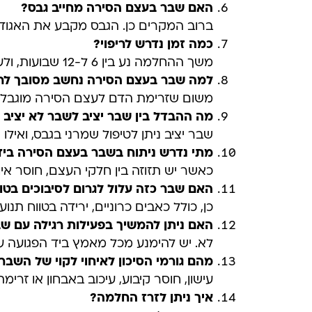
האם שבר בעצם הסירה מחייב גבס
?
ברוב המקרים כן. הגבס מקבע את האגודל
כמה זמן נדרש לריפוי?
משך ההחלמה נע בין 6 ל-12 שבועות, ולעיתים אף יותר – תלוי במיקום השבר ובזרימת הדם לעצם.
למה שבר בעצם הסירה נחשב מסובך לרי
משום שזרימת הדם לעצם הסירה מוגבלת, מ
מה ההבדל בין שבר יציב לשבר לא יציב
שבר יציב ניתן לטיפול שמרני בגבס, ואילו
מתי נדרש ניתוח בשבר בעצם הסירה ביד
כאשר יש תזוזה בין חלקי העצם, חוסר איחוי
האם שבר כזה עלול לגרום לסיבוכים בטו
כן, כולל כאבים כרוניים, ירידה בטווח ת
האם ניתן להמשיך בפעילות רגילה עם ש
לא. יש להימנע מכל מאמץ ביד הפגועה עד
מהם גורמי הסיכון לאיחוי לקוי של השבר
עישון, חוסר קיבוע, עיכוב באבחון או זרי
איך ניתן לזרז החלמה?