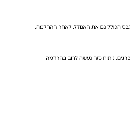
גבס לתקופה של בין 6 ל-12 שבועות. לעיתים יידרש גבס הכולל גם את האגודל. לאחר ההחלמה,
רגים. ניתוח כזה נעשה לרוב בהרדמה