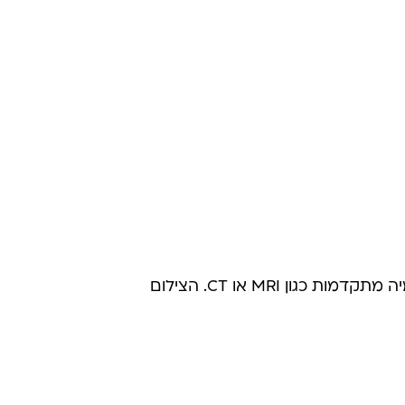
האבחנה של שבר בעצם הסירה ביד מתבצעת על ידי בדיקה גופנית, צילומי רנטגן ולעיתים גם בדיקות הדמיה מתקדמות כגון MRI או CT. הצילום