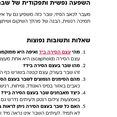
השפעה נפשית ותפקודית של שבר
מעבר לכאב הפיזי, שבר כזה משפיע גם על איכ
תמיכה רגשית, הבנה של מהלך השיקום ושיתוף 
שאלות ותשובות נפוצות
מהי
עצם הסירה ביד
ואיפה היא ממוקמת
עצם הסירה (scaphoid) היא אחת מעצמות שורש כף היד ונמצאת בצד האגודל, בין עצמות האמה לבין עצמות שורש היד.
מהו שבר בעצם הסירה ביד
?
זהו שבר בעורק עצם קטנה בשורש כף היד
מהם הסימנים הנפוצים לשבר בעצם הסי
כאבים באזור בסיס האגודל, נפיחות, רגישות במגע מעל 
כיצד מאבחנים שבר בעצם הסירה ביד
?
באמצעות צילום רנטגן ולעיתים נדרש גם MRI או CT כדי לזהות שברים שלא נראים מידית.
האם כל שבר בעצם הסירה ניתן לראות ב
לא תמיד. לעיתים השבר אינו נראה מיד ו