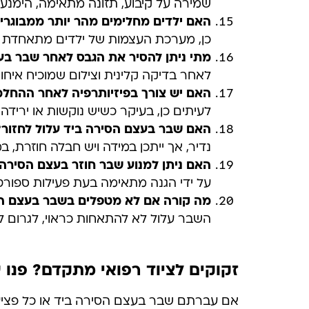
שמירה על קיבוע, תזונה מתאימה, הימנע
האם ילדים מחלימים מהר יותר ממבוגר
כן, מערכת העצמות של ילדים מתאחדת מה
מתי ניתן להסיר את הגבס לאחר שבר ב
לאחר בדיקה קלינית וצילום שמוכיח איחו
האם יש צורך בפיזיותרפיה לאחר ההחל
לעיתים כן, בעיקר כשיש נוקשות או יריד
האם שבר בעצם הסירה ביד עלול לחזור
?
נדיר, אך ייתכן במידה ויש חבלה חוזרת
האם ניתן למנוע שבר חוזר בעצם הסירה
על ידי הגנה מתאימה בעת פעילות ספורטי
מה קורה אם לא מטפלים בשבר בעצם ה
השבר עלול לא להתאחות כראוי, לגרום לנמק
זקוקים לציוד רפואי מתקדם? פנו 
אם עברתם שבר בעצם הסירה ביד או כל פציעה