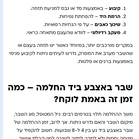
קיבוע
– באמצעות סד או גבס למניעת תזוזה.
הרמת היד
– להפחתת נפיחות.
שיכוך כאבים
– על פי הנחיות רפואיות.
מעקב רדיולוגי
– לוודא שהעצם מתאחה כראוי.
במקרים מורכבים יותר, במיוחד כאשר יש תזוזה בעצם או
שהשבר מערב את המפרק, נדרש לעיתים ניתוח לקיבוע פנימי
באמצעות ברגים או פלטות.
שבר באצבע ביד החלמה – כמה
זמן זה באמת לוקח?
משך ההחלמה תלוי בגורמים רבים: גיל המטופל, סוג השבר,
מיקום השבר והאם נדרש ניתוח. אך לרוב, זמן ההחלמה של
שבר באצבע ביד נע בין 4 ל-8 שבועות. חשוב להקפיד על
מנוחה יחסית ולא למהר לחזור לשגרה לפני קבלת אישור