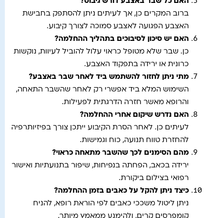
האם כל שבר באצבע דורש גיבוס
?
ברוב המקרים כן, אך לעיתים ניתן להסתפק בחבישת
האצבע הפגועה לאצבע סמוכה לצורך קיבוע.
האם יש סיכון לסיבוכים בתהליך ההחלמה
?
כן. שבר שלא מטופל כראוי עלול להוביל לעיוות, נוקשות
כרונית או ירידה בתפקוד האצבע.
מתי ניתן לחזור להשתמש ביד לאחר שבר באצבע
?
השימוש המלא ביד אפשרי רק לאחר שהשבר התאחה,
והרופא מאשר חזרה הדרגתית לפעילות.
האם נדרש שיקום אחרי ההחלמה
?
לעיתים כן. לאחר הסרת הקיבוע ייתכן צורך בפיזיותרפיה
להחזרת טווח תנועה, כוח וגמישות.
מהם הסימנים לכך שהשבר מתאחה כראוי
?
ירידה בכאב, הפחתה בנפיחות, שיפור בתנועתיות ואישור
רפואי בצילום ביקורת.
כיצד ניתן להקל על כאבים בזמן ההחלמה
?
ניתן ליטול משככי כאבים לפי הוראת רופא, להניח
קומפרסים קרים, ולהימנע ממאמץ מיותר.