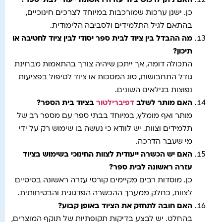
האם ניתן לרכוש ציוד עזרה ראשונה ייעודי לבתי ספר
?
כן. ישנן ערכות שמורכבות במיוחד לצרכים חינוכיים,
בהתאם לגיל התלמידים ולסביבה הלימודית.
מה ההבדל בין ציוד לבית ספר יסודי לבין ציוד לחטיבה או
תיכון
?
התכולה דומה, אך ייתכן שיהיה צורך בהתאמות מבחינת
גודל התחבושות, סוג המסכות או ציוד לטיפול בפציעות
נפוצות בגילאים השונים.
האם מותר לשלב
דפיברילטור
בציוד בית הספר
?
מותר ואף מומלץ, במיוחד בבתי ספר עם מספר רב של
תלמידים וצוות. יש לוודא כי נעשה בו שימוש רק על ידי
מי שעבר הדרכה.
האם יש הכשרה ייעודית לצוות החינוכי בשימוש בציוד
עזרה ראשונה לבית ספר
?
כן. מוסדות רבים מקיימים קורסי עזרה ראשונה בסיסיים
לצוות, כחלק ממערך ההכשרה הפדגוגית והבטיחותית.
האם חובה לתחזק את הציוד באופן קבוע
?
בהחלט. יש לבצע בדיקות תקופתיות של תוקף המוצרים,