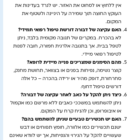
אין ללחוץ או לסחוט את האזור. יש לגרד בעדינות את
העוקץ החוצה תוך שמירה על היגיינה ולשטוף את
המקום.
האם עקיצה של דבורה דורשת טיפול רפואי תמידי
?
לא בהכרח. במקרים של תגובה מקומית בלבד, ניתן
לטפל בבית. אך בתגובה אלרגית חמורה, חובה לפנות
לטיפול רפואי מיידי.
מהם הסימנים שמצריכים פנייה מיידית לרופא
?
קוצר נשימה, נפיחות בפנים או בצוואר, תחושת מחנק,
סחרחורת, דופק מהיר או ירידה בהכרה – כל אלה
דורשים טיפול דחוף.
כיצד ניתן להקל על כאב לאחר עקיצה של דבורה
?
ניתן להשתמש במשככי כאבים ללא מרשם כמו אקמול
או איבופרופן, וכן להניח קרח על המקום.
האם יש תכשירים טבעיים שניתן להשתמש בהם
?
ישנם תכשירים כמו אלוורה, חומץ תפוחים או דבש
שעשויים להקל על הגירוי והנפיחות, אך יש לוודא שאינם