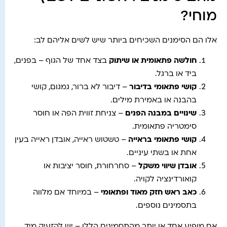
מוחי?
אלו הם הסימנים השכיחים ביותר שיש לשים אליהם לב:
חולשה פתאומית או שיתוק
בצד אחד של הגוף – בפנים,
ביד או ברגל.
קושי פתאומי בדיבור
– דיבור לא ברור, גמגום, קושי
בהבנה או באמירת מילים.
שינויים במבנה הפנים
– צניחת זווית הפה או חוסר
סימטריה פתאומית.
קושי פתאומי בראייה
– טשטוש ראייה, אובדן ראייה בעין
אחת או בשתי עיניים.
אובדן שיווי משקל
– סחרחורת, חוסר יציבות או
קואורדינציה לקויה.
כאב ראש חזק מאוד ופתאומי
– במיוחד אם מלווה
בתסמינים נוספים.
אם מופיע אחד או יותר מהתסמינים הללו – יש להזעיק מיד