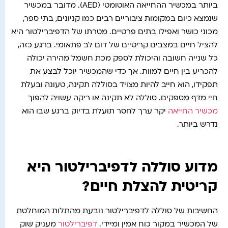
ביותר במכשיר ההחייאה האוטומטי (AED). מדובר במכשיר
שנמצא כיום במקומות ציבוריים רבים כמו קניונים, בתי ספר,
מכוני כושר ואפילו בתים פרטיים. מטרתו של הדפיברילטור היא
להציל חיים במצבים קריטיים של דום לב פתאומי. ברגע כזה,
כל שנייה חשובה והיכולת לספק מכת חשמל מהירה יכולה
להכריע בין חיים למוות. אך כדי שהמכשיר יוכל לבצע את
תפקידו, הוא חייב להיות מצויד בסוללה תקינה, טעונה ובעלת
חיי מדף מספקים. סוללה לא תקינה או ריקה עשויה להפוך
מכשיר החייאה
יקר ערך לחסר תועלת בדיוק ברגע שבו הוא
נדרש ביותר.
מדוע סוללה לדפיברילטור היא
קריטית להצלת חיים?
החשיבות של סוללה לדפיברילטור נובעת מהתלות המוחלטת
של המכשיר במקור כוח אמין ומיידי.
דפיברילטור
מעניק שוק