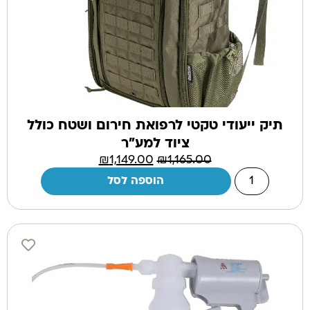
תיק ייעודי טקטי לרפואת חירום ושטח כולל
ציוד למע״ר
₪
1,149.00
₪
1,165.00
הוספה לסל