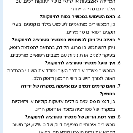
המדידה לאצבעות או לרגליים של תינוקות רכים, עם
אלגוריתם מדידה ייחודי.
האם השימוש במכשיר בטוח לתינוקות
?
כן, המכשירים מותאמים לשימוש בילדים קטנים ובעלי
תקנים רפואיים מחמירים.
באיזה גיל ניתן להשתמש במכשיר סטורציה לתינוקות
?
ניתן להשתמש בו מרגע הלידה, בהתאם להמלצת רופא,
בעיקר לפגים או תינוקות עם מצבים רפואיים מורכבים.
איך פועל מכשיר סטורציה לתינוקות
?
המכשיר משדר אור דרך העור ומודד את השינוי בהחזרת
האור, לצורך חישוב ריווי החמצן ודופק הלב.
האם קיימים דגמים עם אזעקה במקרה של ירידה
בחמצן
?
כן, דגמים מסוימים כוללים אזעקות קוליות או ויזואליות
במקרה של סטורציה נמוכה או דופק חריג.
מהי רמת הדיוק של מכשיר סטורציה לתינוקות
?
מכשירים איכותיים מציעים דיוק של כ-±2%, אך חשוב
לקרוא את נתוני היצרן ולוודא תקן רפואי.