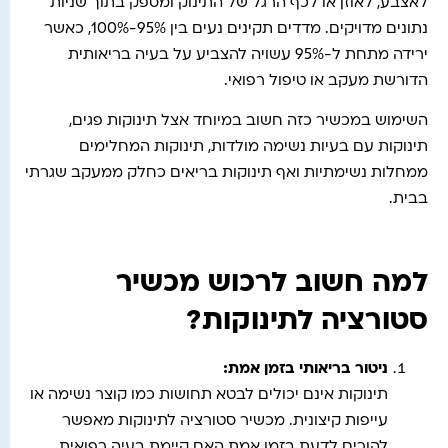
לאצבע, לאוזן או לכף הרגל של התינוק ומספק בתוך שניות
נתונים מדויקים. מדדים תקינים נעים בין 95%-100%, כאשר
ירידה מתחת ל-95% עשויה להצביע על בעיה בריאותית
הדורשת מעקב או טיפול רפואי.
השימוש במכשיר כזה חשוב במיוחד אצל תינוקות פגים,
תינוקות עם בעיות נשימה מולדות, תינוקות המחלימים
ממחלות נשימתיות ואף תינוקות בריאים כחלק ממעקב שגרתי
בבית.
למה חשוב לרכוש מכשיר
סטורציה לתינוקות?
ניטור בריאותי בזמן אמת:
תינוקות אינם יכולים לבטא תחושות כמו קוצר נשימה או
עייפות קיצונית. מכשיר סטורציה לתינוקות מאפשר
להורים לדעת בזמן אמת האם קיימת בעיה רפואית