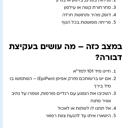
נפיחות בפנים, בלשון או בגרון
סחרחורת קשה או עילפון
דופק מהיר ותחושת חרדה
פריחה מפושטת בכל הגוף
במצב כזה – מה עושים בעקיצת
דבורה?
חייגו מיד 101 למד"א
אם יש ברשותכם מזרק אפיפן (EpiPen) – השתמשו בו
מיד בירך
השכיבו את הנפגע עם רגליים מורמות, ושמרו על נתיב
אוויר פתוח
אל תתנו לו לשתות או לאכול
הישארו איתו עד להגעת צוות רפואי