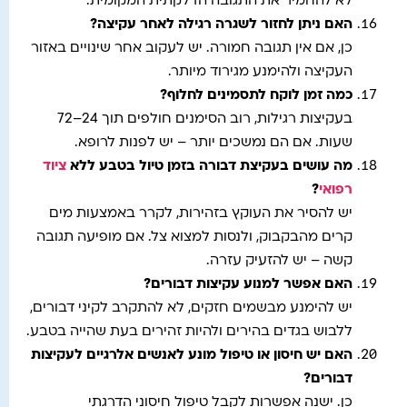
לא להחמיר את התגובה הדלקתית המקומית.
האם ניתן לחזור לשגרה רגילה לאחר עקיצה
?
כן, אם אין תגובה חמורה. יש לעקוב אחר שינויים באזור
העקיצה ולהימנע מגירוד מיותר.
כמה זמן לוקח לתסמינים לחלוף
?
בעקיצות רגילות, רוב הסימנים חולפים תוך 24–72
שעות. אם הם נמשכים יותר – יש לפנות לרופא.
מה עושים בעקיצת דבורה בזמן טיול בטבע ללא
ציוד
רפואי
?
יש להסיר את העוקץ בזהירות, לקרר באמצעות מים
קרים מהבקבוק, ולנסות למצוא צל. אם מופיעה תגובה
קשה – יש להזעיק עזרה.
האם אפשר למנוע עקיצות דבורים
?
יש להימנע מבשמים חזקים, לא להתקרב לקיני דבורים,
ללבוש בגדים בהירים ולהיות זהירים בעת שהייה בטבע.
האם יש חיסון או טיפול מונע לאנשים אלרגיים לעקיצות
דבורים
?
כן. ישנה אפשרות לקבל טיפול חיסוני הדרגתי