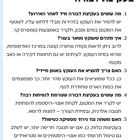
מה עושים בעקיצת דבורה מיד לאחר האירוע
?
יש להסיר את העוקץ בזהירות מבלי ללחוץ עליו, לשטוף
את המקום במים וסבון, ולקרר באמצעות קומפרס קר.
איך מזהים שעוקץ נשאר בעור
?
לרוב ניתן לראות נקודה שחורה קטנה במרכז האדמומיות,
שהיא בסיס העוקץ. לעיתים יש גם תחושת דקירה או כאב
מקומי.
האם צריך להוציא את העוקץ באופן מיידי
?
כן. ככל שמוציאים את העוקץ מהר יותר, כך מצמצמים
את כמות הארס שחודרת לגוף.
מה עושים בעקיצת דבורה שגורמת לנפיחות רבה
?
יש לקרר את המקום, לקחת אנטי-היסטמין להפחתת
תגובה אלרגית, ובמידת הצורך – לפנות לרופא.
האם משחה נגד גירוד מספיקה כטיפול
?
בעקיצות קלות, כן. אם יש תגובה חריפה יותר, יש לשלב
גם טיפול תרופתי כמו אנטי-היסטמינים או סטרואידים