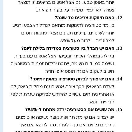
יותר באופן טבעי, גם אצל אנשים בריאים. זו תוצאה
צפויה ולא תמיד מעידה על בעיה רפואית.
האם תינוקות צריכים מד שונה?
כן, מד סטורציה לתינוקות מותאם לגודל האצבע ורגיש
יותר לשינויים. ערכים תקינים אצל תינוקות דומים
למבוגרים – לרוב מעל 95%.
האם יש הבדל בין סטורציה במדידה בלילה ליום
?
בלילה, במהלך השינה ובעיקר אצל אנשים עם בעיות
נשימה כמו דום נשימה, ייתכנו ירידות זמניות בסטורציה.
חשוב לעקוב אם זה תופס אופי חוזר.
האם יש צורך לבדוק סטורציה באופן יומיומי
?
לאדם בריא אין בכך צורך. אנשים עם מחלות ריאה, לב
או אחרי ניתוחים עשויים להידרש לבדיקה שגרתית לפי
הנחיית רופא.
מה עושים אם הסטורציה ירדה מתחת ל-94%
?
יש לבדוק אם קיימת תחושת קוצר נשימה או סימנים
קליניים נלווים. אם כן – לפנות מיד לרופא. אם אין