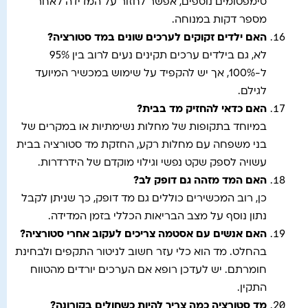
סימפטומים נוספים, אפשר לחזור על המדידה לאחר
מספר דקות במנוחה.
האם ילדים זקוקים לערכים שונים במד סטורציה
?
לא, גם בילדים ערכים תקינים נעים לרוב בין 95%
ל-100%, אך יש להקפיד על שימוש במכשיר המיועד
לגילם.
האם כדאי להחזיק מד בבית?
במיוחד בתקופות של מחלות נשימתיות או במקרים של
בני משפחה עם מחלות רקע, החזקת מד סטורציה בבית
עשויה לספק שקט נפשי וגילוי מוקדם של הידרדרות.
האם המד מזהה גם דופק לב?
כן, רוב המכשירים כוללים גם מד דופק, כך שניתן לקבל
נתון נוסף על מצב הבריאות הכללי בזמן המדידה.
האם אנשים עם אסטמה צריכים לעקוב אחרי סטורציה?
בהחלט. מד הוא כלי עזר חשוב לניטור התקפים ולבחינת
חומרתם. יש לעדכן רופא אם הערכים יורדים מהטווח
התקין.
מד סטורציה כמה צריך להיות כשחולים בקורונה
?