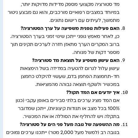
מד סטורציה מקצועי מספק מדידות מדויקות יותר,
במיוחד במצבים רפואיים מורכבים, והוא גם מבצע ניטור
מתמשך, לעיתים עם רישום נתונים.
האם פעילות גופנית משפיעה על ערך הסטורציה
?
כן, לאחר מאמץ גופני ייתכן שינוי זמני בערך הסטורציה.
ברוב המקרים הערך מתאזן חזרה לערכים תקינים תוך
מספר דקות של מנוחה.
האם עישון משפיע על תוצאת מד סטורציה
?
עישון עלול לגרום להטעיה במדידה בשל הימצאות
חד-תחמוצת הפחמן בדם, שעשוי להיקלט כחמצן
במכשיר ולשקף תוצאה גבוהה מהמציאות.
איך יודעים אם המד תקול?
אם המד מציג ערכים בלתי סבירים באופן עקבי (כגון
100% בכל מצב או תנודות קיצוניות), ייתכן שמדובר
בתקלה ויש להחליף את הסוללה או את המכשיר.
מה ההשפעה של גובה מעל פני הים על סטורציה
?
בגובה רב (למשל מעל 2,000 מטר) ייתכנו ערכים נמוכים