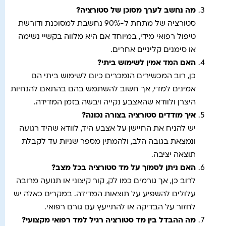
מה נחשב לערך מסוכן של סטורציה
?
סטורציה של מתחת ל-90% נחשבת למסוכנת ודורשת
טיפול רפואי מידי, במיוחד אם היא מלווה בקשיי נשימה
או סימנים קליניים אחרים.
האם המד אמין לשימוש ביתי?
כן, רוב המכשירים הנמכרים כיום לשימוש ביתי הם
אמינים למדי, אך חשוב להשתמש בהם בהתאם להנחיות
היצרן ולוודא שהאצבע נקייה ויבשה בזמן המדידה.
איך מודדים סטורציה בצורה נכונה
?
יש להניח את החיישן על אצבע היד, לוודא שהיד רגועה
ונמצאת בגובה הלב, ולהמתין מספר שניות עד לקבלת
תוצאה יציבה.
האם ניתן לסמוך על מד סטורציה בכל מצב
?
לרוב כן, אך גורמים כמו לק, קור קיצוני או תנועה מרובה
עלולים להשפיע על תוצאות המדידה. במקרים כאלה יש
לחזור על הבדיקה או להתייעץ עם גורם רפואי.
מה ההבדל בין מד סטורציה רגיל למד רפואי מקצועי
?