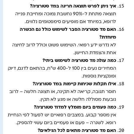
איך ניתן לפרש תוצאה חריגה במד סטורציה
?
תוצאה מתחת ל-90% נחשבת נמוכה ומחייבת פנייה
לרופא, במיוחד אם מופיעים סימפטומים נלווים.
האם מד סטורציה הסבר לשימוש כולל גם הכשרה
מיוחדת
?
לא נדרש ידע רפואי. השימוש פשוט וכולל לרוב לחיצה
אחת והצמדת החיישן.
כמה עולה מד סטורציה לשימוש ביתי
?
המחירים נעים בין 100 ל-400 ש"ח, בהתאם לדגם, דיוק
ופונקציות נוספות.
אילו תקלות שכיחות קיימות במד סטורציה
?
חוסר תגובה, קריאה לא תקינה, או תצוגה חלשה – לרוב
נובעות מסוללה חלשה או מגע לא תקין.
כמה פעמים ביום מומלץ למדוד סטורציה
?
אין מספר קבוע. במצבים רפואיים יש לפעול לפי הנחיית
רופא. לשגרה – פעם או פעמיים ביום עשוי להספיק.
האם מד סטורציה מתאים לכל הגילאים
?