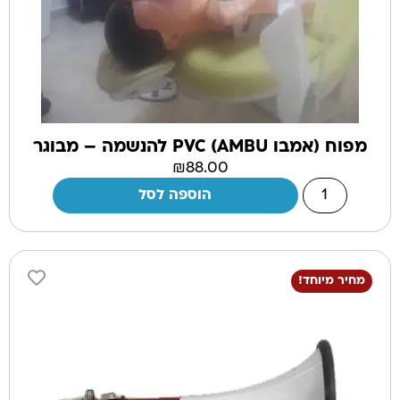
מפוח (אמבו AMBU) PVC להנשמה – מבוגר
₪
88.00
הוספה לסל
מחיר מיוחד!