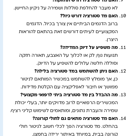
האם מד סטורציה דורש תחזוקה
?
לא מעבר להחלפת סוללות ושמירה על ניקיון החיישן.
האם מד סטורציה דורש כיול
?
ברוב הדגמים הביתיים אין צורך בכיול. הדגמים
המקצועיים לעיתים דורשים זאת בהתאם להוראות
היצרן.
מה משפיע על דיוק המדידה
?
תנועות גוף, לק או לכלוך על האצבע, תאורה חזקה
וסוללה חלשה עלולים להשפיע על הדיוק.
האם ניתן להשתמש במד סטורציה בלילה
?
כן, אך מומלץ להשתמש במכשיר המותאם לניטור
ממושך או חיבור לאפליקציה עם הקלטת מדידות.
מה ההבדל בין מד סטורציה ביתי לרפואי מקצועי
?
המכשירים הרפואיים לרוב מדויקים יותר, בעלי יכולת
שמירה והעברת נתונים, ומותאמים לשימוש קליני רציף.
האם מד סטורציה מתאים גם לחולי קורונה
?
בהחלט. מד סטורציה הפך לכלי חשוב לניטור חולי
קורונה בבית, במיוחד באיתור ירידה בחמצן.