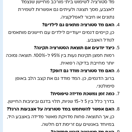
מד סטורציה לשימוש ביתי מורכב מחיישן שנצמד
לאצבע, מסך תצוגה ולעיתים גם אפשרות לשמירת
נתונים או חיבור לאפליקציה.
האם מד סטורציה מתאים גם לילדים
?
כן, קיימים דגמים ייעודיים לילדים עם חיישנים מותאמים
לגודל האצבע.
כיצד יודעים אם תוצאת הסטורציה תקינה
?
רמות חמצן תקינות נעות בין 95% ל-100%. תוצאה נמוכה
יותר מחייבת בדיקה רפואית.
האם מד סטורציה מודד גם דופק
?
ברוב הדגמים, כן. המד מודד גם את קצב הלב באופן
סימולטני.
כמה זמן נמשכת מדידה טיפוסית
?
בדרך כלל בין 5 ל-15 שניות, תלוי בדגם וביציבות החיישן.
האם אפשר להשתמש במד סטורציה על אצבעות הרגל
?
כן, אך התוצאה פחות מדויקת מאשר מדידה באצבע היד,
במיוחד באנשים עם זרימת דם חלשה.