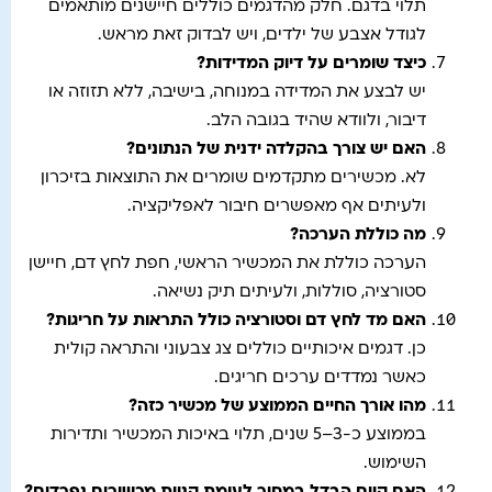
תלוי בדגם. חלק מהדגמים כוללים חיישנים מותאמים
לגודל אצבע של ילדים, ויש לבדוק זאת מראש.
כיצד שומרים על דיוק המדידות
?
יש לבצע את המדידה במנוחה, בישיבה, ללא תזוזה או
דיבור, ולוודא שהיד בגובה הלב.
האם יש צורך בהקלדה ידנית של הנתונים
?
לא. מכשירים מתקדמים שומרים את התוצאות בזיכרון
ולעיתים אף מאפשרים חיבור לאפליקציה.
מה כוללת הערכה?
הערכה כוללת את המכשיר הראשי, חפת לחץ דם, חיישן
סטורציה, סוללות, ולעיתים תיק נשיאה.
האם מד לחץ דם וסטורציה כולל התראות על חריגות
?
כן. דגמים איכותיים כוללים צג צבעוני והתראה קולית
כאשר נמדדים ערכים חריגים.
מהו אורך החיים הממוצע של מכשיר כזה?
בממוצע כ-3–5 שנים, תלוי באיכות המכשיר ותדירות
השימוש.