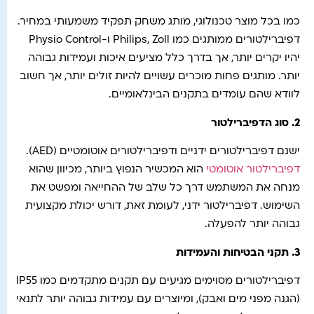
כמו בכל מוצר טכנולוגי, מותג משחק תפקיד משמעותי במחיר.
דפיברילטורים ממותגים כמו Philips, Zoll ו-Physio Control
יהיו יקרים יותר, אך בדרך כלל מציעים איכות ועמידות גבוהה
יותר. מותגים פחות מוכרים עשויים להיות זולים יותר, אך חשוב
לוודא שהם עומדים בתקנים הבינלאומיים.
2.
סוג הדפיברילטור
ישנם דפיברילטורים ידניים ודפיברילטורים אוטומטיים (AED).
דפיברילטור אוטומטי
הוא המכשיר הנפוץ ביותר, מכיוון שהוא
מנחה את המשתמש דרך כל שלב של ההחייאה ומפשט את
השימוש. דפיברילטור ידני, לעומת זאת, דורש יכולת מקצועית
גבוהה יותר להפעלה.
3.
תקני הבטיחות והעמידות
דפיברילטורים מסוימים מגיעים עם תקנים מתקדמים כמו IP55
(הגנה מפני מים ואבק), ומיוצרים עם עמידות גבוהה יותר לתנאי