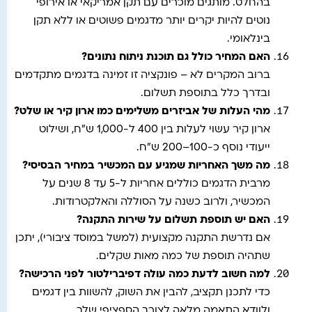
בהחלט. מותגים מוכרים עם תקן אמריקאי או אירופי
נוטים להיות יקרים יותר מדגמים פשוטים או ללא תקן
בינלאומי.
האם המחיר כולל גם תוכנת ניתוח נתונים
?
ברוב המקרים לא – פונקציה זו זמינה בדגמים מתקדמים
ובדרך כלל בתוספת תשלום.
מהי העלות של אביזרים משלימים כמו ארון קיר או שלט
?
ארון קיר עשוי לעלות בין 400 ל-1,000 ש"ח, ושילוט
ייעודי נוסף כ-100–200 ש"ח.
מה משך האחריות שמגיע עם המכשיר במחיר הבסיסי
?
מרבית הדגמים כוללים אחריות ל-5 עד 8 שנים על
המכשיר, ולרוב כשנה על הסוללה והאלקטרודות.
האם יש תוספת תשלום על שירות התקנה
?
אם נדרשת התקנה מקצועית (למשל במוסד ציבורי), יתכן
שתהיה תוספת של כמה מאות שקלים.
למה חשוב לדעת כמה עולה דפיברילטור לפני הרכישה
?
כדי לתכנן תקציב, להבין את השוק, להשוות בין דגמים
ולוודא התאמה מלאה לצורך הספציפי שלך.