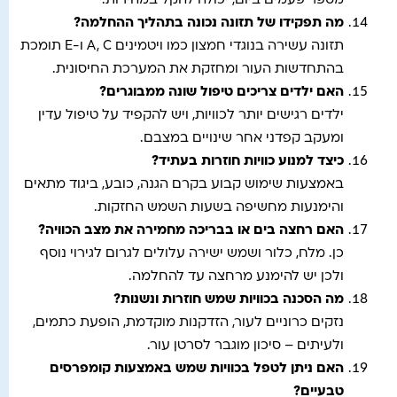
מספר פעמים ביום, יכולה להקל במהירות.
מה תפקידו של תזונה נכונה בתהליך ההחלמה
?
תזונה עשירה בנוגדי חמצון כמו ויטמינים A, C ו-E תומכת
בהתחדשות העור ומחזקת את המערכת החיסונית.
האם ילדים צריכים טיפול שונה ממבוגרים
?
ילדים רגישים יותר לכוויות, ויש להקפיד על טיפול עדין
ומעקב קפדני אחר שינויים במצבם.
כיצד למנוע כוויות חוזרות בעתיד
?
באמצעות שימוש קבוע בקרם הגנה, כובע, ביגוד מתאים
והימנעות מחשיפה בשעות השמש החזקות.
האם רחצה בים או בבריכה מחמירה את מצב הכוויה
?
כן. מלח, כלור ושמש ישירה עלולים לגרום לגירוי נוסף
ולכן יש להימנע מרחצה עד להחלמה.
מה הסכנה בכוויות שמש חוזרות ונשנות
?
נזקים כרוניים לעור, הזדקנות מוקדמת, הופעת כתמים,
ולעיתים – סיכון מוגבר לסרטן עור.
האם ניתן לטפל בכוויות שמש באמצעות קומפרסים
טבעיים
?