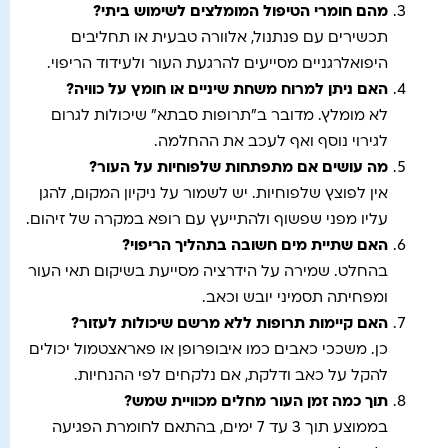
מהם חומרי הטיפול המומלצים לשימוש ביתי
?
תכשירים עם פנתנול, אלוורה טבעית או תחליבים
היפואלרגניים מסייעים להרגעת העור ולעידוד הריפוי.
האם ניתן למרוח משחת שיניים או חומץ על כוויה
?
לא מומלץ. מדובר ב”תרופות סבתא” שיכולות לגרום
לגירוי נוסף ואף לעכב את ההחלמה.
מה עושים אם מתפתחות שלפוחיות על העור
?
אין לפוצץ שלפוחיות. יש לשמור על ניקיון המקום, להגן
עליו מפני שפשוף ולהתייעץ עם רופא במקרה של זיהום.
האם שתיית מים חשובה בתהליך הריפוי
?
בהחלט. שמירה על הידרציה מסייעת בשיקום תאי העור
ומפחיתה תסמיני יובש וכאב.
האם קיימות תרופות ללא מרשם שיכולות לעזור
?
כן. משככי כאבים כמו איבופרופן או פאראצטמול יכולים
להקל על כאב ודלקת, אם נלקחים לפי ההנחיות.
תוך כמה זמן העור מחלים מכוויית שמש
?
בממוצע תוך 3 עד 7 ימים, בהתאם לחומרת הפגיעה