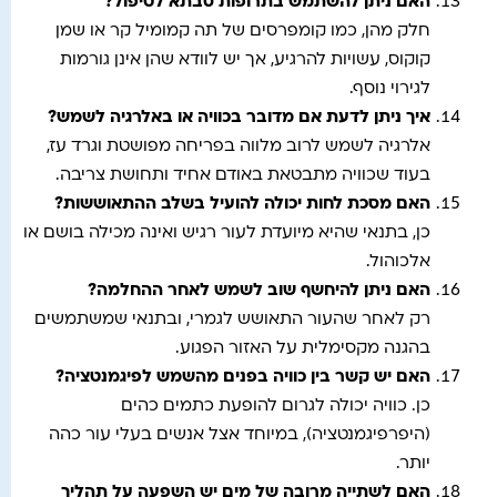
האם ניתן להשתמש בתרופות סבתא לטיפול
?
חלק מהן, כמו קומפרסים של תה קמומיל קר או שמן
קוקוס, עשויות להרגיע, אך יש לוודא שהן אינן גורמות
לגירוי נוסף.
איך ניתן לדעת אם מדובר בכוויה או באלרגיה לשמש
?
אלרגיה לשמש לרוב מלווה בפריחה מפושטת וגרד עז,
בעוד שכוויה מתבטאת באודם אחיד ותחושת צריבה.
האם מסכת לחות יכולה להועיל בשלב ההתאוששות
?
כן, בתנאי שהיא מיועדת לעור רגיש ואינה מכילה בושם או
אלכוהול.
האם ניתן להיחשף שוב לשמש לאחר ההחלמה
?
רק לאחר שהעור התאושש לגמרי, ובתנאי שמשתמשים
בהגנה מקסימלית על האזור הפגוע.
האם יש קשר בין כוויה בפנים מהשמש לפיגמנטציה
?
כן. כוויה יכולה לגרום להופעת כתמים כהים
(היפרפיגמנטציה), במיוחד אצל אנשים בעלי עור כהה
יותר.
האם לשתייה מרובה של מים יש השפעה על תהליך