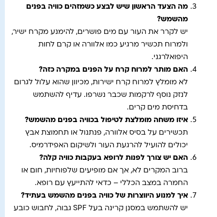
מה הצעד הראשון שיש לבצע כשמזהים כוויה בפנים
מהשמש
?
יש לקרר את העור עם מים פושרים, להימנע מקרח ישיר,
ולמרוח תכשיר מרגיע כמו אלוורה או קרם לחות
היפואלרגני.
האם מותר למרוח קרח על הפנים במקרה כזה
?
לא מומלץ למרוח קרח ישירות, מכיוון שהוא עלול לגרום
לנזק נוסף לרקמות שכבר נשרפו. עדיף להשתמש
בדחיסת מים קרים.
איזו משחה מומלצת לטיפול בכוויה בפנים מהשמש
?
תכשירים על בסיס אלוורה, פנתנול או תחמוצת אבץ
יכולים להועיל להרגעת העור ולשיקום האפידרמיס.
האם יש צורך לפנות לרופא בעקבות כוויה קלה
?
ברוב המקרים לא, אך אם מופיעים שלפוחיות, חום או
החמרה במצב הכללי – כדאי להתייעץ עם רופא.
איך למנוע היווצרות של כוויה בפנים מהשמש בעתיד
?
יש להשתמש במסנן קרינה בעל SPF גבוה, לחבוש כובע