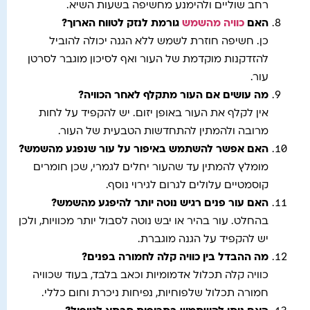
רחב שוליים ולהימנע מחשיפה בשעות השיא.
האם
כוויה מהשמש
גורמת לנזק לטווח הארוך
?
כן. חשיפה חוזרת לשמש ללא הגנה יכולה להוביל
להזדקנות מוקדמת של העור ואף לסיכון מוגבר לסרטן
עור.
מה עושים אם העור מתקלף לאחר הכוויה
?
אין לקלף את העור באופן יזום. יש להקפיד על לחות
מרובה ולהמתין להתחדשות הטבעית של העור.
האם אפשר להשתמש באיפור על עור שנפגע מהשמש
?
מומלץ להמתין עד שהעור יחלים לגמרי, שכן חומרים
קוסמטיים עלולים לגרום לגירוי נוסף.
האם עור פנים רגיש נוטה יותר להיפגע מהשמש
?
בהחלט. עור בהיר או יבש נוטה לסבול יותר מכוויות, ולכן
יש להקפיד על הגנה מוגברת.
מה ההבדל בין כוויה קלה לחמורה בפנים
?
כוויה קלה תכלול אדמומיות וכאב בלבד, בעוד שכוויה
חמורה תכלול שלפוחיות, נפיחות ניכרת וחום כללי.