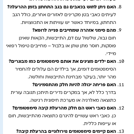
האם ניתן לחוש בכאבים גם בגב התחתון בזמן ההרעלה
?
לעיתים כאבי בטן מקרינים לאזורים אחרים, כולל הגב
התחתון, במיוחד כאשר יש עוויתות או התכווצויות.
מהם סימני אזהרה שמחייבים פנייה לרופא
?
חום גבוה, שלשול עם דם, התייבשות, הקאות שאינן
פוסקות, חוסר מתן שתן או בלבול – מחייבים טיפול רפואי
מיידי.
האם ילדים מציגים את אותם סימפטומים כמו מבוגרים
?
הסימפטומים דומים, אך בילדים הם עלולים להחמיר
מהר יותר, בעיקר מבחינת התייבשות וחולשה.
האם פריחה יכולה להיות חלק מהתסמינים
?
בדרך כלל לא, אך במקרים נדירים תיתכן תגובה עורית
כתוצאה מאלרגיה או מערכת חיסונית רגישה.
האם כאבי ראש הם חלק מהרעלת קיבה סימפטומים
?
כן. כאבי ראש עשויים להיגרם כתוצאה מהתייבשות, חום
או עייפות כללית.
האם קיימים סימפטומים נוירולוגיים בהרעלת קיבה
?