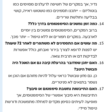
נדיר, אך במקרים של חשיפה לרעלנים מסוימים כמו
בוטוליזם – ייתכנו תסמינים כמו טשטוש ראייה, קושי
בבליעה וחולשת שרירים.
כמה זמן נמשכים הסימפטומים בדרך כלל
?
ברוב המקרים, הסימפטומים נמשכים בין יומיים
לארבעה. במקרים חמורים או ללא טיפול – יותר מכך.
מה עושים אם התסמינים לא משתפרים לאחר 72 שעות
?
יש לפנות לרופא לצורך בירור ואבחון, כולל אפשרות
לבדיקות דם או תרבית צואה.
האם יתכן שמדובר בהרעלת קיבה גם אם האוכל היה
מבושל היטב
?
כן. גם מזון שבושל כראוי עלול להיות מזוהם אם הוכן או
נשמר בתנאים לא סניטריים.
האם התייבשות נחשבת סימפטום או סיבוך
?
התייבשות היא סיבוך אפשרי של הסימפטומים, אך
מופיעה לעיתים כסימן מקדים למחלה מתמשכת ודורשת
טיפול מיידי.