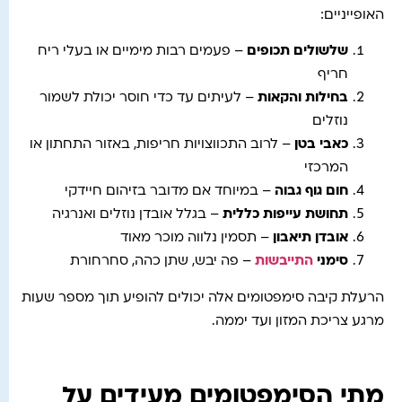
האופייניים:
שלשולים תכופים
– פעמים רבות מימיים או בעלי ריח
חריף
בחילות והקאות
– לעיתים עד כדי חוסר יכולת לשמור
נוזלים
כאבי בטן
– לרוב התכווצויות חריפות, באזור התחתון או
המרכזי
חום גוף גבוה
– במיוחד אם מדובר בזיהום חיידקי
תחושת עייפות כללית
– בגלל אובדן נוזלים ואנרגיה
אובדן תיאבון
– תסמין נלווה מוכר מאוד
סימני
התייבשות
– פה יבש, שתן כהה, סחרחורת
הרעלת קיבה סימפטומים אלה יכולים להופיע תוך מספר שעות
מרגע צריכת המזון ועד יממה.
מתי הסימפטומים מעידים על