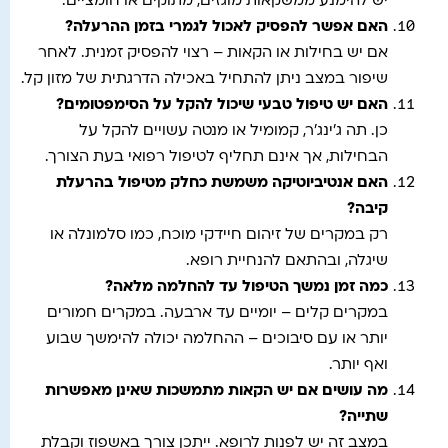
יש להימנע ממשקאות מוגזים, מתוקים או חומציים.
האם אפשר להפסיק לאכול לגמרי בזמן ההרעלה
?
אם יש בחילות או הקאות – רצוי להפסיק זמנית. לאחר
שיפור במצב ניתן להתחיל באכילה הדרגתית של מזון קל.
האם יש טיפול טבעי שיכול להקל על הסימפטומים
?
כן. תה ג’ינג’ר, קמומיל או מנטה עשויים להקל על
הבחילות, אך אינם תחליף לטיפול רפואי בעת הצורך.
האם אנטיביוטיקה משמשת כחלק מטיפול בהרעלת
קיבה
?
רק במקרים של זיהום חיידקי מוכח, כמו סלמונלה או
שיגלה, ובהתאם להנחיית רופא.
כמה זמן נמשך הטיפול עד להחלמה מלאה
?
במקרים קלים – יומיים עד ארבעה. במקרים חמורים
יותר או עם סיבוכים – ההחלמה יכולה להימשך שבוע
ואף יותר.
מה עושים אם יש הקאות מתמשכות שאינן מאפשרות
שתייה
?
במצב זה יש לפנות לרופא. ייתכן צורך באשפוז וקבלת