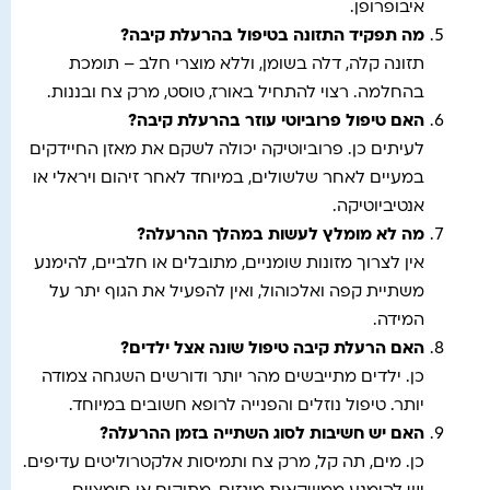
איבופרופן.
מה תפקיד התזונה בטיפול בהרעלת קיבה
?
תזונה קלה, דלה בשומן, וללא מוצרי חלב – תומכת
בהחלמה. רצוי להתחיל באורז, טוסט, מרק צח ובננות.
האם טיפול פרוביוטי עוזר בהרעלת קיבה
?
לעיתים כן. פרוביוטיקה יכולה לשקם את מאזן החיידקים
במעיים לאחר שלשולים, במיוחד לאחר זיהום ויראלי או
אנטיביוטיקה.
מה לא מומלץ לעשות במהלך ההרעלה
?
אין לצרוך מזונות שומניים, מתובלים או חלביים, להימנע
משתיית קפה ואלכוהול, ואין להפעיל את הגוף יתר על
המידה.
האם הרעלת קיבה טיפול שונה אצל ילדים
?
כן. ילדים מתייבשים מהר יותר ודורשים השגחה צמודה
יותר. טיפול נוזלים והפנייה לרופא חשובים במיוחד.
האם יש חשיבות לסוג השתייה בזמן ההרעלה
?
כן. מים, תה קל, מרק צח ותמיסות אלקטרוליטים עדיפים.