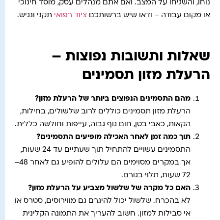
נוחו, והשגיחו על המצב. ואם אתם מנהלים עסק, מוסד חינוכי
או מקום עבודה – ודאו שיש ברשותכם
ציוד רפואי
תקני ונגיש.
שאלות ותשובות נפוצות –
הרעלת מזון תסמינים
מהם התסמינים הנפוצים ביותר של הרעלת מזון
?
הרעלת מזון תסמינים כוללים לרוב שלשולים, בחילות,
הקאות, כאבי בטן, חום גוף גבוה, עייפות וחולשה כללית.
תוך כמה זמן לאחר האכילה מופיעים התסמינים
?
התסמינים עשויים להתחיל תוך שעתיים עד 24 שעות,
אך במקרים מסוימים הם עלולים להופיע גם לאחר 48–
72 שעות, תלוי בגורם.
האם כל מקרה של שלשול מצביע על הרעלת מזון
?
לא בהכרח. שלשול יכול להיגרם גם מווירוסים, סטרס או
אי סבילות למזון. חשוב להעריך את התמונה הקלינית