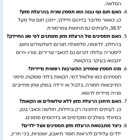
המלאה.
האם חום גוף גבוה הוא תסמין שכיח בהרעלת מזון
?
כן. כאשר מדובר בזיהום חיידקי, ייתכן חום של מעל
38.5°, ולעיתים גם תחושת צמרמורת.
האם תסמינים של הרעלת מזון משתנים לפי סוג החיידק
?
בהחלט. לדוגמה, סלמונלה תגרום לשלשולים וחום,
ליסטריה עלולה לגרום גם לכאבי שרירים, ונורו-וירוס
יתבטא בעיקר בהקאות.
מהו תסמין שמחייב התערבות רפואית מיידית
?
תסמינים כמו שלשול דמי, הקאות בלתי פוסקות, סימני
התייבשות חמורה, בלבול או ירידה במתן שתן מחייבים
פנייה מיידית לרופא.
האם תיתכן הרעלת מזון ללא שלשולים או הקאות
?
כן. לעיתים תיתכנה רק בחילות, חולשה וכאבי בטן,
במיוחד בשלבים מוקדמים או בזיהומים מתונים.
כיצד מתבטאת הרעלת מזון תסמינים אצל ילדים
?
ילדים עלולים להראות חוסר תיאבון, ישנוניות, בכי חריג,