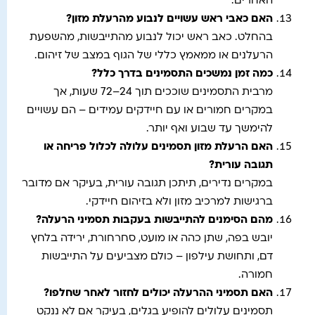
האחרים.
האם כאבי ראש עשויים לנבוע מהרעלת מזון
?
בהחלט. כאב ראש יכול לנבוע מהתייבשות, מהשפעת
הרעלנים או ממאמץ כללי של הגוף במצב של זיהום.
כמה זמן נמשכים התסמינים בדרך כלל
?
מרבית התסמינים שוככים תוך 24–72 שעות, אך
במקרים חמורים או עם חיידקים עמידים – הם עשויים
להימשך עד שבוע ואף יותר.
האם הרעלת מזון תסמינים עלולה לכלול פריחה או
תגובה עורית
?
במקרים נדירים, תיתכן תגובה עורית, בעיקר אם מדובר
ברגישות למרכיב מזון ולא בזיהום חיידקי.
מהם הסימנים להתייבשות בעקבות תסמיני הרעלה
?
יובש בפה, שתן כהה או מועט, סחרחורת, ירידה בלחץ
דם, ותחושת עילפון – כולם מצביעים על התייבשות
חמורה.
האם תסמיני ההרעלה יכולים לחזור לאחר שחלפו
?
תסמינים עלולים להופיע בגלים, בעיקר אם לא ננקט