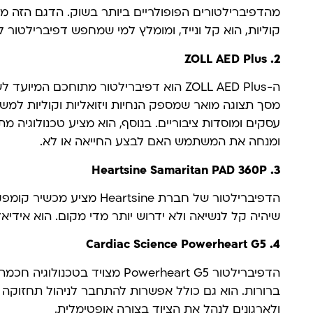
מהדפיברילטורים הפופולריים ביותר בשוק. הדגם הזה מצ
קוליות, הוא קל ונייד, ומומלץ למי שמחפש דפיברילטור ל
2. ZOLL AED Plus
ה-ZOLL AED Plus הוא דפיברילטור מתוחכם המ
מסך תצוגה מואר שמספק הנחיות ויזואליות וקוליות למש
עסקים ומוסדות ציבוריים. בנוסף, הוא מציע טכנולוגי
ומנחה את המשתמש האם לבצע החייאה או לא.
3. Heartsine Samaritan PAD 360P
הדפיברילטור של חברת eartsine
שיהיה קל לנשיאה ולא ידרוש יותר מדי מקום. הוא אידיאל
4. Cardiac Science Powerheart G5
הדפיברילטור Powerheart G5 מצויד ב
ברורות. הוא גם כולל אפשרות להתחבר לניהול תחזוקה 
ולארגונים לנהל את הציוד בצורה אופטימלית.