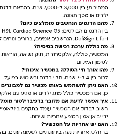
כמה עולה דפיברילטור
ממוצע
?
המחיר נע בין 3,000 ל-7,000 
ילדים או מסך תצוגה.
מהם הדגמים הנחשבים מומלצים כיום
?
בין הדגמים הבולטים: iac Science G5
ו-DefiSign Life, הנחשבים אמינים, ברורים ונוחים לשימוש.
מה כוללת ערכת רכישה בסיסית
?
המכשיר, סוללה, אלקטרודות, תיק נשיאה, הוראות 
לסימון המיקום.
מהו אורך חיי הסוללה במכשיר איכותי
?
לרוב בין 4 ל-7 שנים, תלוי בדגם ובשימוש בפועל.
האם ניתן להשתמש באותו מכשיר גם למבוגרים ו
כן, אם המכשיר כולל מתג ילדים או מגיע עם אלקטרו
איך אפשר לדעת אם מדובר בדפיברילטור מומל
חשוב לבדוק אם המכשיר עומד בתקנים בינלאומיים,
ידי יבואן אמין המציע אחריות ושירות.
האם יש אחריות על המכשיר
?
בהחלט. אחריות נעה בין שנתיים לשמונה שנים, בה