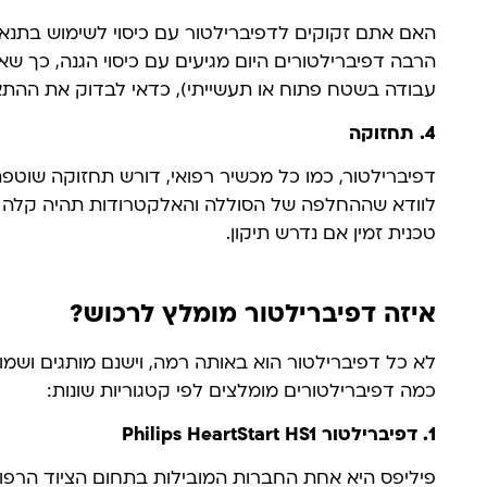
האם אתם זקוקים לדפיברילטור עם כיסוי לשימוש בתנאי 
הרבה דפיברילטורים היום מגיעים עם כיסוי הגנה, כך ש
עבודה בשטח פתוח או תעשייתי), כדאי לבדוק את ההתא
4.
תחזוקה
דפיברילטור, כמו כל מכשיר רפואי, דורש תחזוקה שוטפ
לוודא שההחלפה של הסוללה והאלקטרודות תהיה קלה ונ
טכנית זמין אם נדרש תיקון.
איזה דפיברילטור מומלץ לרכוש?
לא כל דפיברילטור הוא באותה רמה, וישנם מותגים ושמ
כמה דפיברילטורים מומלצים לפי קטגוריות שונות:
1.
דפיברילטור
Philips HeartStart HS1