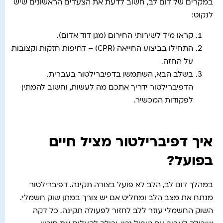
במקרים של דום לב, חשוב לדעת את הצעדים הראשונים שיש
לנקוט:
קראו מיד לשירותי החירום (מגן דוד אדום).
התחילו בביצוע החייאה (CPR) – דחיפות חזקות וקצובות
על החזה.
בשלב הבא, השתמשו בדפיברילטור בעברית.
הדפיברילטור ידריך אתכם מה לעשות, וחשוב להמתין
לפקודות המכשיר.
איך דפיברילטור מציל חיים
בפועל?
במהלך דום לב, הלב לא פועל בצורה תקינה. דפיברילטור
מנתח את מצב הלב ומחליט אם יש צורך במתן שוק חשמלי.
השוק החשמלי עוזר ללב לחזור לפעולה תקינה. כל דקה