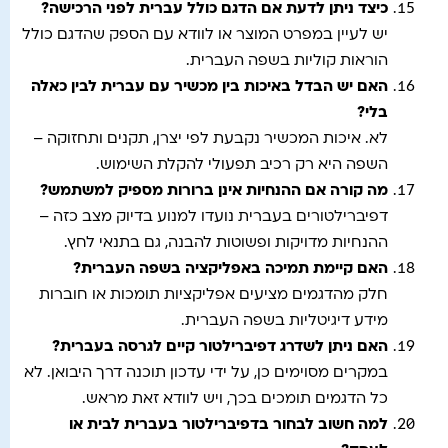
כיצד ניתן לדעת אם הדגם כולל עברית לפני הרכישה
?
יש לעיין במפרט המוצר או לוודא עם הספק שהדגם כולל
הוראות קוליות בשפה העברית.
האם יש הבדל באיכות בין מכשיר עם עברית לבין כאלה
בלי
?
לא. איכות המכשיר נקבעת לפי יצרן, תקנים ותחזוקה –
השפה היא רק רכיב תפעולי להקלת השימוש.
מה קורה אם ההנחיות אינן ברורות מספיק למשתמש
?
דפיברילטורים בעברית נועדו למנוע בדיוק מצב כזה –
ההנחיות מדויקות ופשוטות להבנה, גם בתנאי לחץ.
האם קיימת תמיכה באפליקציה בשפה העברית
?
חלק מהדגמים מציעים אפליקציות תומכות או חוברות
מידע דיגיטליות בשפה העברית.
האם ניתן לשדרג דפיברילטור קיים לגרסה בעברית
?
במקרים מסוימים כן, על ידי עדכון תוכנה דרך היבואן. לא
כל הדגמים תומכים בכך, ויש לוודא זאת מראש.
למה חשוב לבחור בדפיברילטור בעברית לבית או