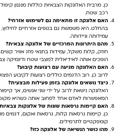
כן. מרבית האלונקות הצבאיות כוללות מנגנון קיפול
רכב שטח.
האם אלונקה זו מתאימה גם לשימוש אזרחי
?
בהחלט. היא משמשת גם בגופים אזרחיים לחילוץ, טי
עמידותה וניידותה.
מהם היתרונות המרכזיים של אלונקה צבאית
?
חוזק, קלות משקל, עמידות בתנאי מזג אוויר קשים, 
הופכים אותה לאידיאלית למצבי שטח ודינמיקה צב
האם האלונקה מגיעה עם רצועות קיבוע
?
לרוב כן. רוב הדגמים כוללים רצועות לקיבוע הפצוע 
כיצד נושאים אלונקה בזמן פעילות מבצעית?
האלונקה נישאת לרוב על ידי שני אנשים, אך קיימות
המאפשרות לאדם אחד לסחוב אותה כשהיא מקופ
האם קיימות גרסאות שונות של אלונקות צבאיות
כן. קיימות גרסאות קלות, גרסאות ואקום, דגמים מו
קומפקטיים לתרמילים.
מהו כושר הנשיאה של אלונקה כזו
?