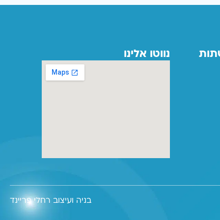
תות
נווטו אלינו
בניה ועיצוב רחלי פריינד