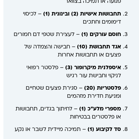
פגועה או תמיכה בצוואר
תחבושות אישיות (2) ובינונית (1)
– לכיסוי
דימומים וחתכים
חוסם עורקים (1)
– לעצירת שטפי דם חמורים
אגד תחבושת (10)
– חבישה והצמדה של
פצעים או תחבושות אחרות
איספלנית מיקרופור (3)
– פלסטר רפואי
לניקוי וחבישת עור רגיש
פלסטריות (20)
– סגירת פצעים שטחיים
ומניעת חדירת מזהמים
מספרי מלע”כ (1)
– לחיתוך בגדים, תחבושות
או פלסטרים בבטיחות
סד לקיבוע (1)
– תמיכה מיידית לשבר או נקע