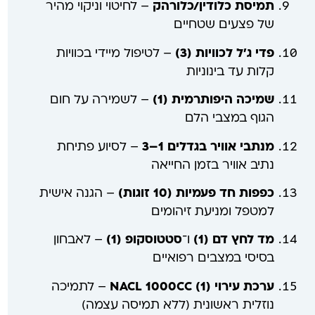
תמיסת כלודין/כלורהק
– לחיטוי וניקוי מהיר
של פצעים שטחיים
פדי ג’ל לכוויות (3)
– לטיפול מיידי בכוויות
קלות עד בינוניות
שמיכה היפותרמית (1)
– לשמירה על חום
הגוף במצבי הלם
מנתבי אוויר בגדלים 1–3
– לסיוע פתיחת
נתיב אוויר בזמן החייאה
כפפות חד פעמיות (10 זוגות)
– הגנה אישית
למטפל ומניעת זיהומים
מד לחץ דם (1)
ו־
סטטוסקופ (1)
– לאבחון
בסיסי במצבים רפואיים
ערכת עירוי NACL 1000CC (1)
– לתמיכה
נוזלית ראשונית (ללא תמיסה עצמה)