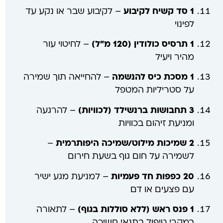
1 סד קשיח לקיבוע
– לקיבוע שבר או נקע עד
לפינוי
1 תרסיס כולודין (120 מ"ל)
– לחיטוי עור
מהיר ויעיל
1 מסכת כיס להנשמה
– להחייאה תוך שמירה
על סטריליות המטפל
3 תחבושות ברנשילד (לכוויות)
– להרגעה
ומניעת זיהום בכוויות
2 שמיכות מילוט/שמיכה היפותרמית
–
לשמירה על חום גוף בשעת חירום
20 כפפות חד פעמיות
– למניעת מגע ישיר
עם פצעים או דם
1 פנס ראש (ללא סוללות בגוף)
– לתאורה
במקרי טיפול בתנאי חשיכה