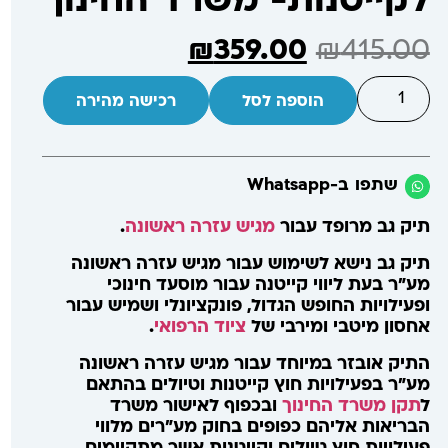
לקייטנות- משרד החינוך
₪
359.00
₪
415.00
הוספה לסל
רכישה מהירה
שתפו ב-Whatsapp
תיק גב מרופד עבור
מגיש עזרה ראשונה
.
תיק גב נישא לשימוש עבור מגיש עזרה ראשונה
מע"ר בעת ליווי קייטנה עבור מוסעד חינוכי
ופעילויות החופש הגדול, פונקציונלי ושמיש עבור
אחסון מיטבי ומירבי של
ציוד הרפואי
.
התיק אובזר במיוחד עבור מגיש עזרה ראשונה
מע"ר בפעילויות חוץ קייטנות וטיולים בהתאם
ל
תקן משרד החינוך
ובכפוף לאישור משרד
הבריאות אליהם כפופים בחוק מע"רים מלווי