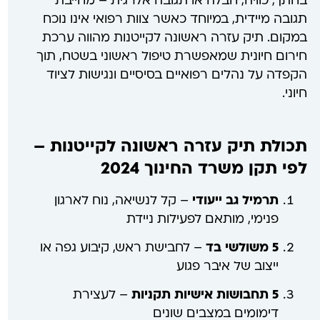
בחתך, כוויה, חבלה או תגובה אלרגית – מחייבת
תגובה מיידית, במיוחד כאשר צוות רפואי אינו נוכח
במקום. תיק עזרה ראשונה לקייטנות מהווה ערכת
חירום חיונית שמאפשרת טיפול ראשוני בשטח, תוך
הקפדה על נהלים רפואיים בסיסיים ונגישות לציוד
חיוני.
תכולת תיק עזרה ראשונה לקייטנות –
לפי תקן משרד החינוך 2024
תרמיל גב ייעודי
– קל לנשיאה, נוח לארגון
פנימי, מותאם לפעילות ניידת
5 משולשי בד
– לחבישת ראש, קיבוע גפה או
ייצוב של איבר פגוע
5 תחבושות אישיות תקניות
– לעצירת
דימומים במצבים שונים