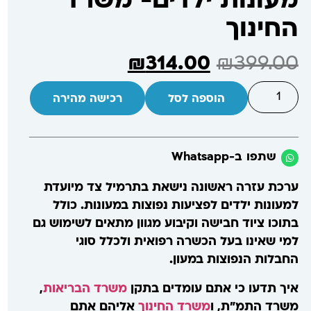
מעונות ילדים- משרד
החינוך
₪
314.00
₪
399.00
הוספה לסל
רכישה מהירה
שתפו ב-Whatsapp
ערכת עזרה ראשונה נישאת בתרמיל צד מיועדת
למעונות ילדים לפציעות נפוצות במעונות. כולל
בתוכו ציוד חבישה וקיבוע מגוון מתאים לשימוש גם
למי שאינו בעל הכשרה רפואית ולכלל סוגי
החבלות הנפוצות במעון.
איך תדעו כי אתם עומדים בתקן
משרד הבריאות
,
משרד התמ"ת, ו
משרד החינוך
אליהם אתם