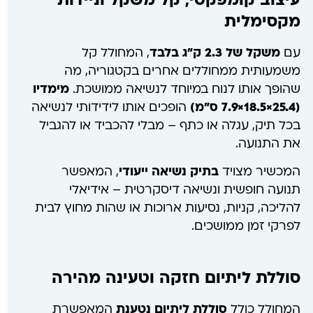
עיצוב קומפקטי, קל משקל וניידות
מקסימלית
עם
משקל של 2.3 ק"ג בלבד
, המחולל קל
משמעותית ממחוללים אחרים בקטגוריה, מה
שהופך אותו לנוח במיוחד לנשיאה ממושכת.
מימדיו
(25.4×18.5×7.9 ס"מ)
הופכים אותו לידידותי לנשיאה
בכל תיק, עגלה או כתף – מבלי להכביד או להגביל
את התנועה.
המכשיר מצויד
בתיק נשיאה ייעודי
, המאפשר
תנועה חופשית ונשיאה דיסקרטית – אידיאלי
להליכה, קניות, נסיעות ארוכות או שהות מחוץ לבית
לפרקי זמן ממושכים.
סוללת ליתיום חזקה וטעינה מהירה
המחולל כולל
סוללת ליתיום נטענת
המאפשרת