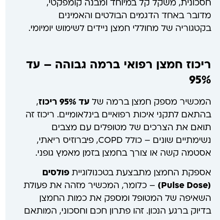
חסכונית, משקל קל במיוחד ומבנה קומפקטי,
מדובר באחד הדגמים הבולטים והאמינים
בקטגוריה של מחוללי חמצן ניידים לשימוש יומיומי.
ריכוז חמצן רפואי ברמה גבוהה – עד
95%
המכשיר מספק חמצן ברמה של
עד 95% ריכוז
,
בהתאם לתקני איכות רפואיים בינלאומיים. ריכוז זה
תואם את הצרכים של מטופלים עם מצבים
נשימתיים שונים – כולל COPD, פיברוזיס ריאתי,
אסטמה קשה או צורך בחמצן בזמן מאמץ גופני.
אספקת החמצן מתבצעת בטכנולוגיית
פולסים
(Pulse Dose)
– כלומר, המכשיר מזהה את פעולת
השאיפה של המטופל ומספק את כמות החמצן
בדיוק ברגע הנכון. זהו פתרון חכם וחסכוני, המותאם