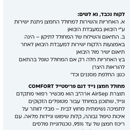
לקוח נכבד, נא לשים:
א. האחריות והשירות למחולל החמצן ניתנת ישירות
ע"י היבואן במעבדת היבואן
ב. התיאום והשילוח של המחולל לתיקון – הינה
באמצעות הלקוח ישירות למעבדת היבואן לאחר
תיאום ישיר מול היבואן
בץ האחריות חלה רק אם המחולל טופל בהתאם
להוראות היצרן
כגון: החלפת מסננים וכד'
מחולל חמצן נייד דגם פריסטייל COMFORT
תוצרת AirSep ארה"ב הוא מכשיר רפואי מתקדם
ונייד, שתוכנן במיוחד עבור מטופלים הזקוקים
לתמיכה נשימתית מחוץ לבית – מבלי לוותר על
איכות טיפול גבוהה, קלות שימוש וניידות מלאה. עם
ריכוז חמצן של עד 95%, טכנולוגיית פולסים