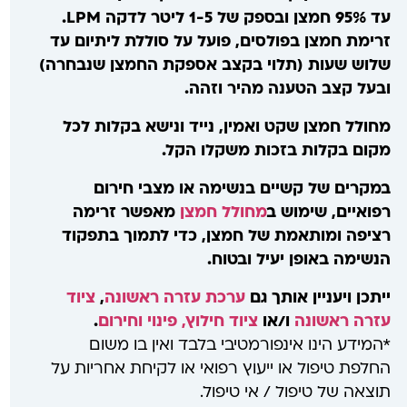
עד 95% חמצן ובספק של 1-5 ליטר לדקה LPM.
זרימת חמצן בפולסים, פועל על סוללת ליתיום עד
שלוש שעות (תלוי בקצב אספקת החמצן שנבחרה)
ובעל קצב הטענה מהיר וזהה.
מחולל חמצן שקט ואמין, נייד ונישא בקלות לכל
מקום בקלות בזכות משקלו הקל.
במקרים של קשיים בנשימה או מצבי חירום
רפואיים, שימוש ב
מחולל חמצן
מאפשר זרימה
רציפה ומותאמת של חמצן, כדי לתמוך בתפקוד
הנשימה באופן יעיל ובטוח.
ייתכן ויעניין אותך גם
ערכת עזרה ראשונה
,
ציוד
עזרה ראשונה
ו/או
ציוד חילוץ, פינוי וחירום
.
*המידע הינו אינפורמטיבי בלבד ואין בו משום
החלפת טיפול או ייעוץ רפואי או לקיחת אחריות על
תוצאה של טיפול / אי טיפול.