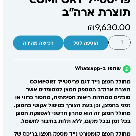
פריסטייל COMFORT
תוצרת ארה"ב
₪
9,630.00
הוספה לסל
רכישה מהירה
שתפו ב-Whatsapp
מחולל חמצן נייד דגם פריסטייל COMFORT
תוצרת ארה"ב המספק חמצן למטופלים אשר
סובלים ממחלות ריאות חסימתית, מחסור כרוני או
זמני בחמצן, וכן בעת הצורך בטיפול אקוטי בחמצן.
מחולל חמצן זה הוא פתרון חדשני לאספקת חמצן
בכל זמן ובכל מקום, ללא תלות בחיבור לחשמל.
מחולל חמצן קומפורט נייד מספק חמצן בריכוז של