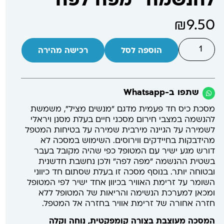
להנשמה "מפה לפה"
₪
9.50
הוספה לסל
רכישה מהירה
שתפו ב-Whatsapp
מסכת כיס חד פעמית מדגם ״מנשים מציל״, משמשת
להנשמה במצבי חירום מסכני חיים בעלת מסנן ויראלי
לשמירה על הגיינה מירבית שמירה על בטיחות המטפל
מהידבקות בחיידקים ווירוסים. השימוש במסכה לא
דורש מגע ישיר עם המטופל כפי שהיה מקובל בעבר
בשטית ההנשמה "מפה לפה" ולכן נחשבת חדשנית
ובטוחה יותר. בנוסף מסכה זו בעלת שסתום חד כיווני
השומר על זרימת האוויר בכיוון אחד ישיר לפי המטופל
ומכאן למערכת הנשימה והריאות של המטופל ללא
חזרה אחורה של זרימת אוויר בחזרה אל המטפל.
המסכה מעוצבת בצורה קומפקטית, נוחה וקלה