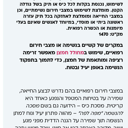
לשימוש, נכנסת בקלות לכל כיס או תיק בשל גודלה
הקטן. מומלצת לשימוש במצבי חירום נשימתיים, וכן
במצבי החייאה ומומלצת לאחזקה בכל תיק עזרה
ראשונה ביתי או מוסדי, במיוחד לאנשים שאינם בעלי
מיומנות או הכשרה רפואית.
מק"ט: 1470
במקרים של קשיים בנשימה או מצבי חירום
רפואיים, שימוש ב
מחולל חמצן
מאפשר זרימה
רציפה ומותאמת של חמצן, כדי לתמוך בתפקוד
הנשימה באופן יעיל ובטוח.
במצבי חירום רפואיים בהם נדרש לבצע החייאה,
שמירה על בטיחות המטפל והנפגע כאחד היא
קריטית. מסכת כיס – הידועה גם בשם
מסכה
להנשמה "מפה לפה"
– מהווה פתרון יעיל ונוח למתן
הנשמה תוך שמירה על הגנה הדדית מפני מגע