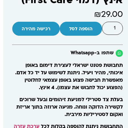
אינץ (דמוי First Care)
₪
29.00
הוספה לסל
רכישה מהירה
שתפו ב-Whatsapp
תחבושת פטנט ישראלי לעצירת דימום באופן
איכותי, מהיר ויעיל. ניתנת לשימוש על יד כל אדם.
מאפשרת חבישה פצוע באופן עצמאי לחלוטין
(הפצוע יכול לחבוש את עצמו). 4 אינץ.
בעלת צד סטרילי למניעת זיהומים ובעל שרוכים
לקשירה הדוקה ונוחה. מגיעה ארוזה בתוך אריזת
ואקום לסטיריליות מירבית.
התחבושת ניתנת להוספה בקלות לכל
ערכת עזרה