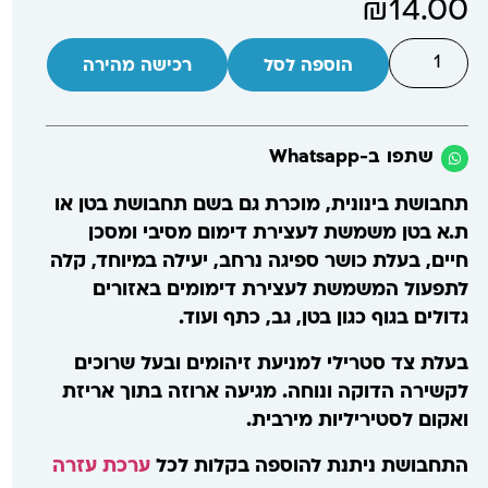
₪
14.00
הוספה לסל
רכישה מהירה
שתפו ב-Whatsapp
תחבושת בינונית, מוכרת גם בשם תחבושת בטן או
ת.א בטן
משמשת לעצירת דימום מסיבי ומסכן
חיים, בעלת כושר ספיגה נרחב, יעילה במיוחד, קלה
לתפעול ה
משמשת לעצירת דימומים באזורים
גדולים בגוף כגון בטן, גב, כתף ועוד.
בעלת צד סטרילי למניעת זיהומים ובעל שרוכים
לקשירה הדוקה ונוחה. מגיעה ארוזה בתוך אריזת
ואקום לסטיריליות מירבית.
התחבושת ניתנת להוספה בקלות לכל
ערכת עזרה