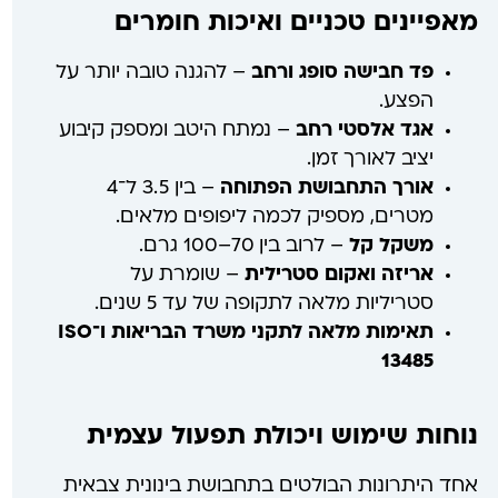
מאפיינים טכניים ואיכות חומרים
פד חבישה סופג ורחב
– להגנה טובה יותר על
הפצע.
אגד אלסטי רחב
– נמתח היטב ומספק קיבוע
יציב לאורך זמן.
אורך התחבושת הפתוחה
– בין 3.5 ל־4
מטרים, מספיק לכמה ליפופים מלאים.
משקל קל
– לרוב בין 70–100 גרם.
אריזה ואקום סטרילית
– שומרת על
סטריליות מלאה לתקופה של עד 5 שנים.
תאימות מלאה לתקני משרד הבריאות ו־
ISO
13485
נוחות שימוש ויכולת תפעול עצמית
אחד היתרונות הבולטים בתחבושת בינונית צבאית