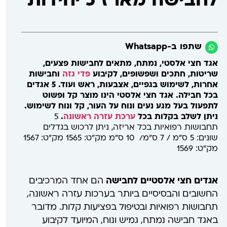
לחבישה מארז 5 יחידות
שתפו ב-Whatsapp
אגד חצי אלסטי, נמתח, מתאים לחבישות פצעים,
שריטות, חתכים ושפשופים, לקיבוע
פדי גזה
וחבישות
אחרות, לשימוש בגפיים, אצבעות, ראש ועוד. 5 אגדים
בכל חבילה.
אגד חצי אלסטי הינו מוצר קל ופשוט
לתפעול בעל מגע נעים ונוח על העור, קל ונוח לשימוש.
ניתן לשלב בקלות בכל
ערכת עזרה ראשונה
.
5
תחבושות רפואיות בכל אריזה, ניתן לרכוש בגדלים
שונים: 5 ס"מ / 7 ס"מ/ 10 ס"מ מק"ט: 1565 מק"ט: 1567
מק"ט: 1569
אגדים חצי אלסטיים לחבישה
הם אחד המרכיבים
החשובים והבסיסיים ביותר בערכות עזרה ראשונה,
תחבושות רפואיות ובטיפול בפציעות קלות. מדובר
באגד חבישה נמתח, גמיש ונוח, המיועד לקיבוע