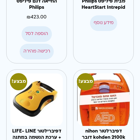
מבית פיליפס Philips
החייאה דגם פיליפס
Philips
HeartStart Intrepid
₪
423.00
מידע נוסף
הוספה לסל
רכישה מהירה
מבצע!
מבצע!
דפיברלטור nihon
דפיברילטור LIFE- LINE
kohden 2100k דובר
+ ערכת הנשמה במתנה