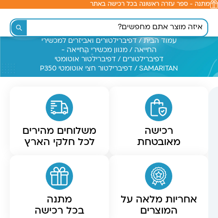
מתנה - ספר עזרה ראשונה בכל רכישה באתר
לתוכן
עמוד הבית
/
דפיברילטורים ואביזרים למכשירי
החייאה
/
מגוון מכשירי החייאה -
דפיברילטורים
/
דפיברילטור אוטומטי
SAMARITAN
/ דפיברילטור חצי אוטומטי P350
רכישה
משלוחים מהירים
מאובטחת
לכל חלקי הארץ
אחריות מלאה על
מתנה
המוצרים
בכל רכישה