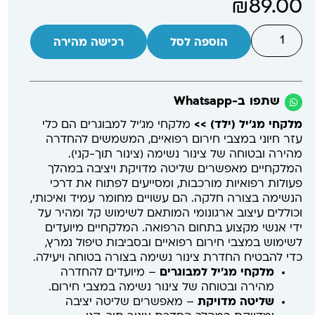
₪
89.00
הוספה לסל
רכישה מהירה
שתפו ב-Whatsapp
מלקחי מג'יל (ילד) >>
מלקחי מג'יל למבוגרים הם כלי
עזר חיוני במצבי חירום רפואיים, המשמשים להחדרה
מהירה ובטוחה של צינור נשימה (צינור תוך-קני).
המלקחיים מאפשרים שליטה מדויקת ויציבה במהלך
פעולות רפואיות מורכבות, ומסייעים לפתוח את דרכי
הנשימה בצורה חלקה. הם עשויים מחומר עמיד ואיכותי,
וכוללים עיצוב ארגונומי המותאם לשימוש קל ומהיר על
ידי אנשי מקצוע בתחום הרפואה. המלקחיים מיועדים
לשימוש במצבי חירום רפואיים ובסביבות טיפול נמרץ,
כדי להבטיח החדרת צינור נשימה בצורה בטוחה ויעילה.
מלקחי מג'יל למבוגרים
– מיועדים להחדרה
מהירה ובטוחה של צינור נשימה במצבי חירום.
שליטה מדויקת
– מאפשרים שליטה יציבה