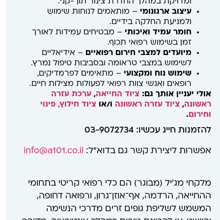
ומדויקת במהלך החדרת צינור תוך-קני.
עיצוב ארגונומי
– מותאמים לנוחות שימוש
ולמניעת החלקה בידיים.
חומר עמיד ואיכותי
– מבטיחים עמידות לאורך
זמן בשימוש רפואי תכוף.
מיועדים למצבי חירום רפואיים
– אידיאליים
לשימוש במצבי טראומה ובסביבות טיפול נמרץ.
שימוש נוח ומקצועי
– מתאימים לפרמדיקים,
רופאים ואנשי צוות רפואי לפעולות מצילות חיים.
אולי יעניין אותך גם:
ציוד החייאה
,
ערכת עזרה
ראשונה
,
ציוד עזרה ראשונה
ו/או
ציוד חילוץ, פינוי
וחירום
.
להזמנות חייג עכשיו: 03-9072734
אפשרות ליצירת קשר גם בדוא”ל:
info@a101.co.il
מלקחי מג'יל (מבוגר) הם כלי רפואי קריטי בתחומי
ההחייאה, הרדמה, אף־אוזן־גרון, ורפואה דחופה,
המשמש לשליפת גופים זרים מדרכי הנשימה