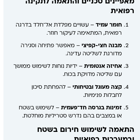
מאפיינים טכניים והתאמה לתקינה
רפואית
חומר עמיד
– עשויים מפלדת אל־חלד בדרגה
רפואית, המתאימה לעיקור חוזר.
מבנה חצי-קפיצי
– מאפשר פתיחה וסגירה
מדורגת לשליטה עדינה.
אחיזה אנטומית
– ידיות נוחות לשימוש ממושך
עם שליטה מדויקת בכוח.
קצה מעוגל ובטיחותי
– להפחתת סיכון
לחבלות פנימיות.
זמינות בגרסה חד־פעמית
– לשימוש בשטח
או במצבים בהם נדרש סטריליות מוחלטת.
התאמה לשימוש חירום בשטח
ובמערכות רפואיות