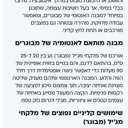
והוושט, או להכוונת טובוס במהלך אינטובציה. מדובר
בכלי בסיסי, אך בעל חשיבות עצומה, שתוכנן
במיוחד למבנה האנטומי של מבוגרים, ומאפשר
עבודה מדויקת, מהירה ובטוחה גם במצבים
מורכבים או תחת לחץ קליני.
מבנה מותאם לאנטומיה של מבוגרים
אורכם של מלקחי מג'יל (מבוגר) נע בין 20 ל-25
ס"מ, בהתאם לדגם, והם בנויים בזווית אופיינית של
90 מעלות כדי לאפשר גישה אופטימלית דרך חלל
הפה והלוע. המבנה הארגונומי שלהם מעניק שליטה
מצוינת ואחיזה יציבה, תוך צמצום סיכון לפציעה של
רקמות פנימיות. הקצה המעוגל מסייע באחיזה של
עצמים קטנים או צינוריות, מבלי לגרום נזק נוסף.
שימושים קליניים נפוצים של מלקחי
מג'יל (מבוגר)