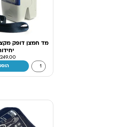
יחידות
₪
249.00
הוספ