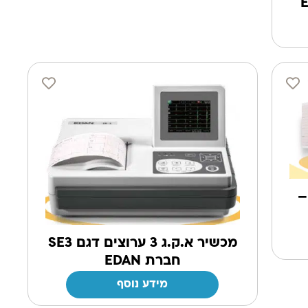
ים –
מכשיר א.ק.ג 3 ערוצים דגם SE3
חברת EDAN
מידע נוסף