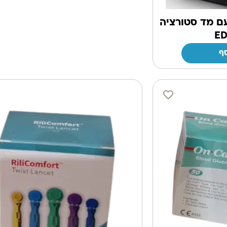
ם מד סטורציה
ED
ף