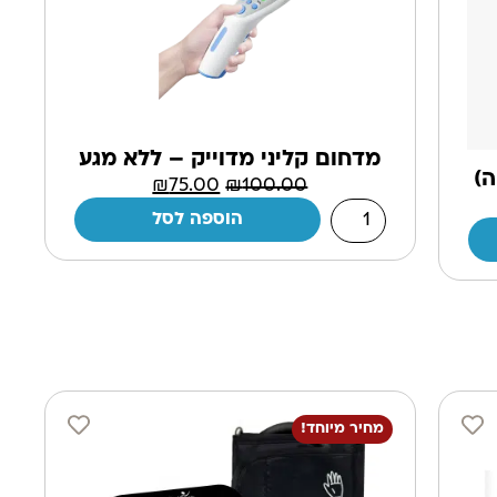
מדחום קליני מדוייק – ללא מגע
ה)
₪
75.00
₪
100.00
הוספה לסל
מחיר מיוחד!