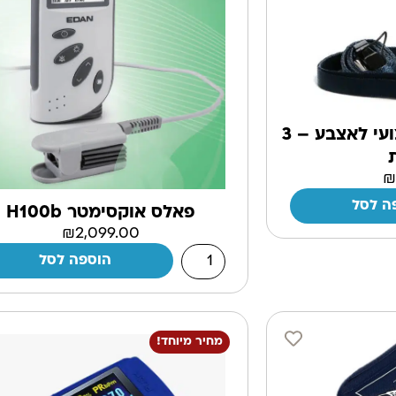
מד חמצן דופק מקצועי לאצבע – 3
ה לסל
פאלס אוקסימטר H100b
₪
2,099.00
הוספה לסל
מחיר מיוחד!