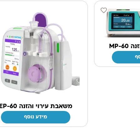
MP-6
ף
משאבת עירוי והזנה EP-60
מידע נוסף