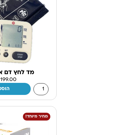
מד לחץ דם אל
₪
199.00
הוספ
מחיר מיוחד!