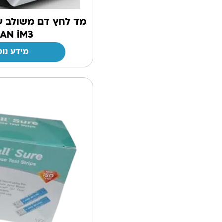
מד לחץ דם משולב ע
AN iM3
מידע נוס