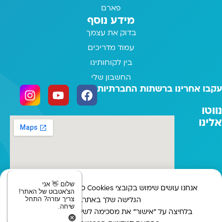
פארם
מידע נוסף
בדוק את עצמך
עמוד מדריכים
בין לקוחותינו
החשבון שלי
עקבו אחרינו ברשתות החברתיות
נווטו
אלינו
שלום 👋 אני
אנחנו עושים שימוש בקובצי Cookies כדי לשפר את חוויית
הצ'אטבוט של האתר!
צריך עזרה? התחל
הגלישה שלך באתר.
שיחה.
בלחיצה על "אישור" את מסכימה לשימוש שלנו בקוקיז