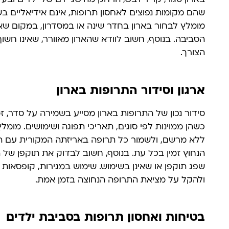
בארון סגור, קריר ויבש, הרחק מהישג ידם של ילדים ובע
שהם מקומות נפוצים לאחסון תרופות, אינם אידיאליים ב
מומלץ לבחור בארון בחדר שינה או במסדרון, במקום שאינו
הסביבה. בנוסף, חשוב לוודא שהארון מאוורר, שאינו חשוף
הצורך.
ארגון וסידור התרופות בארון
סידור נכון של התרופות בארון מסייע בשמירה על סדר, זמ
כשהן ממוינות לפי סוגים, תאריכי תפוגה ושימושים. מומ
ללא מרשם, ולשמור כל תרופה באריזתה המקורית עם העל
הנחוץ זמין בכל עת. בנוסף, חשוב לבדוק את תוקפן של 
שפג תוקפן או שאינן בשימוש. שימוש במגירות, קופסאות או
ולהקל על מציאת התרופה הנחוצה בזמן אמת.
בטיחות ואחסון תרופות בסביבת ילדים