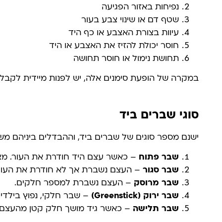
נפיחות באזור הפגיעה
שטף דם או שינוי צבע בעור
עיוות בצורת האצבע או כף היד
חוסר יכולת להזיז את האצבע או היד
תחושת נימול או חוסר תחושה
במקרה של הופעת סימנים אלה, יש לפנות מיידית לקבלת 
סוגי שברים ביד
ישנם מספר סוגים של שברים ביד, וההבדלים ביניהם משפ
שבר פתוח
– כאשר עצם היד חודרת את העור. מצב
שבר סגור
– העצם נשברת אך לא חודרת את העור
שבר מרוסק
– העצם נשברת למספר חלקים.
שבר ירוק
(Greenstick)
– שבר חלקי, נפוץ בילדים
שבר תלישה
– כאשר גיד מושך חלק קטן מהעצם ו