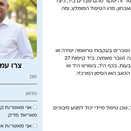
מר זה יסקור מהם שברים ביד, כיצד
אבחון, מהו הטיפול המומלץ, ומה
נשברים בעקבות טראומה ישירה או
עקיפה – כמו נפילה, תאונה, מכה קשה או לחץ חוזר ונשנה (שבר מאמץ). ביד קיימות 27
צרו עמ
ות, בכף היד, בשורש היד או
 הכאב הוא הסימן המרכזי.
אני מאשר/ת קבל
כן טיפול מיידי יכול למנוע סיבוכים
מאריאל מדיק
אני מאשר/ת א