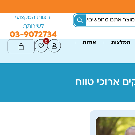
הצוות המקצועי
לשירותך:
03-9072734
0
המלצות
אודות
ם ארוכי טווח