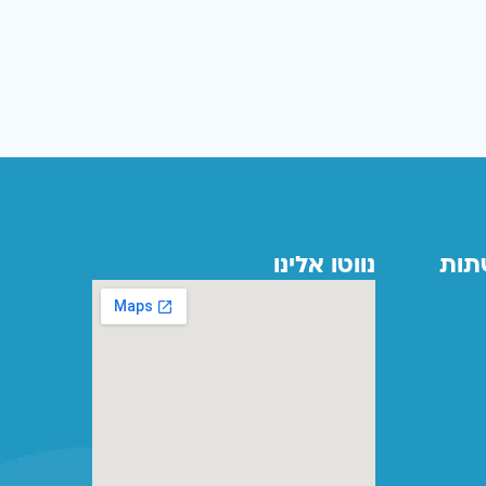
תות
נווטו אלינו