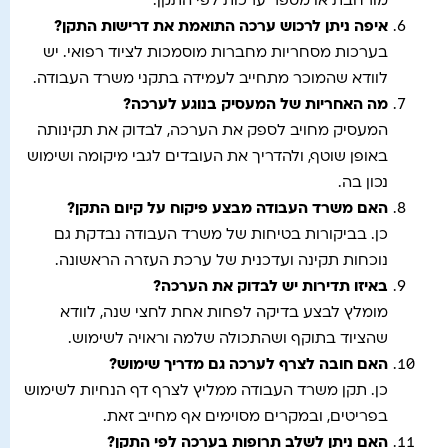
מורחבת או מספר ערכות לפי התקן.
איפה ניתן לרכוש ערכה התואמת את דרישות התקן
?
בערכות מסחריות מחברות מוסמכות לציוד רפואי. יש
לוודא שהמוכר מתחייב לעמידה בתקני משרד העבודה.
מה האחריות של המעסיק בנוגע לערכה
?
המעסיק מחויב לספק את הערכה, לבדוק את תקינותה
באופן שוטף, ולהדריך את העובדים לגבי מיקומה ושימוש
נכון בה.
האם משרד העבודה מבצע פיקוח על קיום התקן
?
כן. בביקורות בטיחות של משרד העבודה נבדקת גם
נוכחות תקינה ועדכנית של ערכת העזרה הראשונה.
באיזו תדירות יש לבדוק את הערכה
?
מומלץ לבצע בדיקה לפחות אחת לחצי שנה, לוודא
שהציוד בתוקף ושהתכולה שלמה וראויה לשימוש.
האם חובה לצרף לערכה גם מדריך שימוש
?
כן. תקן משרד העבודה ממליץ לצרף דף הנחיות לשימוש
בפריטים, ובמקרים מסוימים אף מחייב זאת.
האם ניתן לשלב תרופות בערכה לפי התקן
?