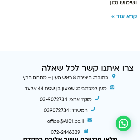
ושימוש נכון
קרא עוד »
צרו איתנו קשר לכל שאלה
כתובת: היצירה 8 ראש העין – מתחם הרץ
מען למכתבים: שמעון בן שטח 44 אלעד
מוקד ארצי: 03-9072734
המשרד: 039072734
office@A101.co.il
072-2446339