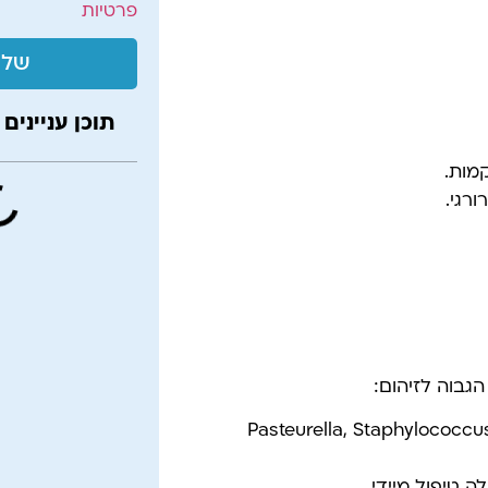
פרטיות
שלי
תוכן עניינים
מות.
רגי.
גבוה לזיהום:
יו של כלב מכיל חיידקים רבים (כגון Pasteurella, Staphylococcus,
 טיפול מיידי.