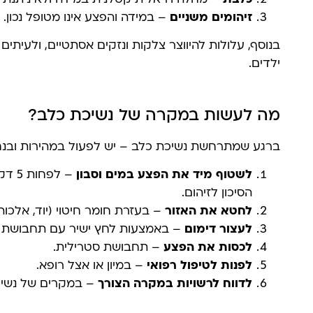
זיהומים משניים
– במידה והפצע אינו מטופל נכון.
בנוסף, עלולות להיווצר צלקות ונזקים אסתטיים, ולעיתים
ילדים.
מה לעשות במקרה של נשיכת כלב?
ברגע שמתרחשת נשיכת כלב – יש לפעול במהירות ובנח
לשטוף מיד את הפצע במים וסבון
– לפ
הסיכון לזיהום.
לחטא את האזור
– בעזרת חומר חיטוי (יוד, אלכוהול 0%
לעצור דימום
– באמצעות לחץ ישיר עם תחבושת נ
לכסות את הפצע
– תחבושת סטרילית.
לפנות לטיפול רפואי
– במיון או אצל רופא.
לדווח לרשויות במקרה הצורך
– במקרים של נשיכ