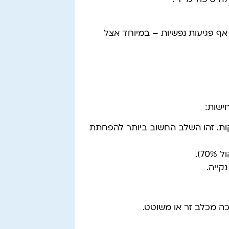
 אף פגיעות נפשיות – במיוחד אצל
ישות:
חות 5 דקות. זהו השלב החשוב ביותר להפחתת
7).
קייה.
ה מכלב זר או משוטט.