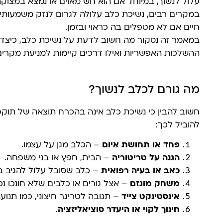
עלול לנשוך, במיוחד אם הוא חש מאוים או נמצא במצוקה
במקרים רבים, נשיכת כלב עלולה לגרום לנזק משמעותי: 
חיים אם לא מטפלים בה כראוי ובזמן.
במאמר זה נסקור מה חשוב לדעת על נשיכת כלב, כיצד 
ההשלכות האפשריות ואילו דרכים קיימות למניעת מקרים
מה גורם לכלב לנשוך?
חשוב להבין כי נשיכת כלב אינה בהכרח תוצאה של תוקפנ
להוביל לכך:
פחד או תחושת איום
– הכלב מגן על עצמו.
הגנה על טריטוריה
– הבית, חפץ או בני משפחה.
כאב או בעיה רפואית
– כלב שסובל עלול להגיב ב
משחק מוגזם
– אצל גורים או כלבים שלא חונכו נכו
אינסטינקט צייד
– תגובה לטריגר חיצוני, כמו תנוע
חינוך לקוי או היעדר סוציאליזציה
.