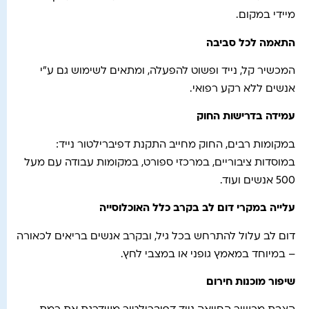
מיידי במקום.
התאמה לכל סביבה
המכשיר קל, נייד ופשוט להפעלה, ומתאים לשימוש גם ע"י
אנשים ללא רקע רפואי.
עמידה בדרישות החוק
במקומות רבים, החוק מחייב התקנת דפיברילטור נייד:
במוסדות ציבוריים, במרכזי ספורט, במקומות עבודה עם מעל
500 אנשים ועוד.
עלייה במקרי דום לב בקרב כלל האוכלוסייה
דום לב עלול להתרחש בכל גיל, ובקרב אנשים בריאים לכאורה
– במיוחד במאמץ גופני או במצבי לחץ.
שיפור מוכנות חירום