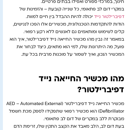
חינוך, במרכזי ספורט ואפילו בבתים פרטיים.
במקרי דום לב פתאומי, כל שנייה קובעת – והזמינות של
דפיברילטור נייד
יכולה להיות ההבדל בין חיים למוות.
הודות להתקדמות הטכנולוגית, מכשירים אלו הפכו לנגישים,
קלים לשימוש ומותאמים גם לאנשים ללא רקע רפואי.
במאמר זה נבין מהו מכשיר החייאה נייד דפיברילטור, איך הוא
פועל, מה היתרונות שלו, למי הוא מתאים, כיצד לבחור את
המכשיר הנכון, ואיך לשמור על מוכנות מרבית בכל עת.
מהו מכשיר החייאה נייד
דפיברילטור?
מכשיר החייאה נייד דפיברילטור (AED – Automated External
Defibrillator) הוא מכשיר רפואי שתפקידו לספק מכת חשמל
מבוקרת ללב במקרים של דום לב פתאומי.
בעת דום לב, הלב מאבד את הקצב התקין שלו, זרימת הדם