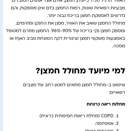
האוויר הרגיל מכיל כ-21% חמצן, אולם אצל אנשים הסובלים
מבעיות רפואיות שונות, רמות החמצן בדם אינן מספקות, והם
נדרשים לאספקת חמצן בריכוז גבוה יותר.
מחולל החמצן שואב את האוויר, מסנן את החנקן ומזהמים,
ומספק חמצן נקי בריכוז של 90%-96%. החמצן מוזרם למטופל
באמצעות משקפי חמצן (צינורית דקה המונחת סביב האף) או
מסכה.
למי מיועד מחולל חמצן?
שימוש ב-מחולל חמצן מתאים למגוון רחב של מצבים
רפואיים:
מחלות ריאה כרוניות
COPD (מחלת ריאות חסימתית כרונית)
אמפיזמה