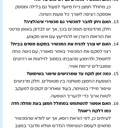
כן, מחולל חמצן נייח מיועד לפעול גם בלילה ומספק
אספקה רציפה לאורך כל שעות השינה.
האם ניתן לחבר למכשיר גם מכשירי אינהלציה
?
חלק מהדגמים תומכים בכך, אך יש לבדוק באופן פרטני
את הוראות היצרן או להתייעץ עם איש מקצוע.
האם יש צורך להניח את המכשיר במקום מסוים בבית
?
רצוי למקם את המכשיר באזור מאוורר, עם גישה נוחה
לחשמל, ולהימנע מהצבתו בסמוך לוילונות או רהיטים
שמגבילים זרימת אוויר.
כמה זמן לוקח עד שמרגישים שיפור בשימוש
?
השפעת החמצן משתנה בין מטופלים. חלק מרגישים
שיפור מיידי בנשימה, בעוד שאחרים זקוקים למעקב
לטווח ארוך כדי להעריך השפעה.
האם אפשר להשתמש במחולל חמצן בעת מחלה חדה
כמו דלקת ריאות
?
לעיתים כן, לפי הוראת רופא, אך יש לוודא שהמכשיר
מתאים לעומס הנשימתי הנדרש ושלא מדובר במצב