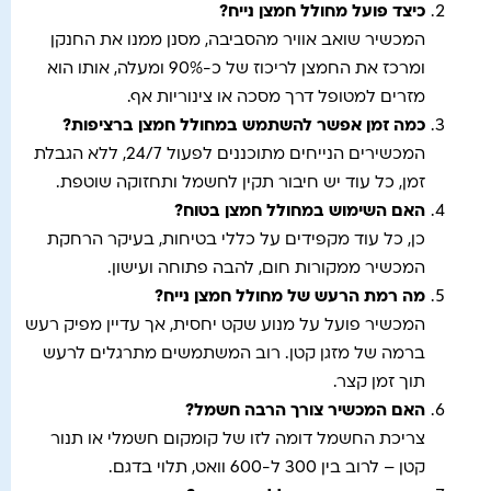
כיצד פועל מחולל חמצן נייח?
המכשיר שואב אוויר מהסביבה, מסנן ממנו את החנקן
ומרכז את החמצן לריכוז של כ-90% ומעלה, אותו הוא
מזרים למטופל דרך מסכה או צינוריות אף.
כמה זמן אפשר להשתמש במחולל חמצן ברציפות
?
המכשירים הנייחים מתוכננים לפעול 24/7, ללא הגבלת
זמן, כל עוד יש חיבור תקין לחשמל ותחזוקה שוטפת.
האם השימוש במחולל חמצן בטוח
?
כן, כל עוד מקפידים על כללי בטיחות, בעיקר הרחקת
המכשיר ממקורות חום, להבה פתוחה ועישון.
מה רמת הרעש של מחולל חמצן נייח
?
המכשיר פועל על מנוע שקט יחסית, אך עדיין מפיק רעש
ברמה של מזגן קטן. רוב המשתמשים מתרגלים לרעש
תוך זמן קצר.
האם המכשיר צורך הרבה חשמל
?
צריכת החשמל דומה לזו של קומקום חשמלי או תנור
קטן – לרוב בין 300 ל-600 וואט, תלוי בדגם.