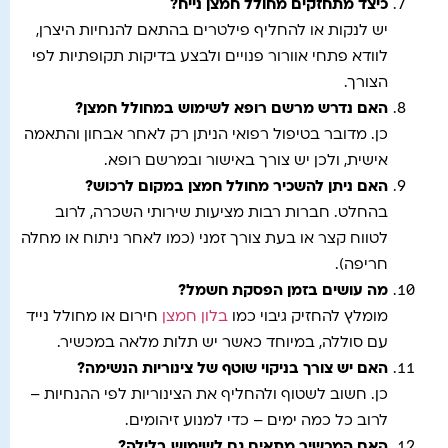
כיצד מתחזקים מחולל חמצן נייח
?
יש לנקות או להחליף פילטרים בהתאם להנחיות היצרן,
לוודא פתחי אוורור פנויים ולבצע בדיקות תקופתיות לפי
הצורך.
האם נדרש מרשם רופא לשימוש במחולל חמצן
?
כן. מדובר בטיפול רפואי הניתן רק לאחר אבחון והתאמה
אישית, ולכן יש צורך באישור ובמרשם רופא.
האם ניתן להשכיר מחולל חמצן במקום לרכוש
?
בהחלט. חברות רבות מציעות שירותי השכרה, לרוב
לטווח קצר או בעת צורך זמני (כמו לאחר ניתוח או מחלה
חריפה).
מה עושים בזמן הפסקת חשמל
?
מומלץ להחזיק גיבוי כמו
בלון חמצן
חירום או מחולל נייד
עם סוללה, במיוחד כאשר יש תלות מלאה במכשיר.
האם יש צורך בניקוי שוטף של צינוריות הנשימה
?
כן. חשוב לשטוף ולהחליף את הצינוריות לפי ההנחיות –
לרוב כל כמה ימים – כדי למנוע זיהומים.
האם המכשיר מתאים גם לשימוש בלילה
?