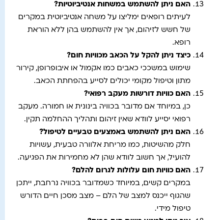
האם ניתן להשתמש במשחות אנטיביוטיות
?
לעיתים רופאים ימליצו על משחה אנטיביוטית במקרים
של חשש לזיהום, אך אין להשתמש בהן ללא הוראת
רופא.
כיצד ניתן להקל על הכאב מכוויות חום
?
שימוש במשככי כאבים כמו אקמול או איבופרופן, קירור
מתון וטיפול מקומי יכולים לסייע בהפחתת הכאב.
האם כוויות דורשות מעקב רפואי
?
כן, במיוחד אם מדובר בכוויה בינונית או חמורה. מעקב
רפואי יסייע לוודא שאין זיהום ותהליך ההחלמה תקין.
האם ניתן להשתמש באמצעים טבעיים לטיפול
?
חלק מהשיטות, כמו מריחת אלוורה טבעית, עשויות
להועיל, אך חשוב לוודא שהן לא מחמירות את הפגיעה.
האם כוויות חום עלולות לגרום להלם
?
במקרים קשים, במיוחד כשמדובר בכוויה נרחבת, ייתכן
שהגוף ייכנס למצב של הלם – מצב מסכן חיים הדורש
טיפול מידי.