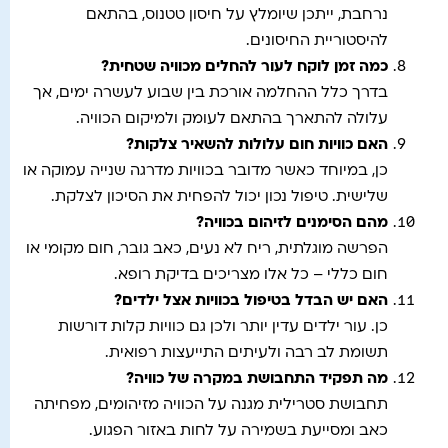
נרחבת, ייתכן שיומלץ על חיסון טטנוס, בהתאם
להיסטוריית החיסונים.
כמה זמן לוקח לעור להחלים מכוויה שטחית
?
בדרך כלל ההחלמה אורכת בין שבוע לעשרה ימים, אך
עלולה להתארך בהתאם לעומק ולמיקום הכוויה.
האם כוויות חום עלולות להשאיר צלקות
?
כן, במיוחד כאשר מדובר בכוויות מדרגה שנייה עמוקה או
שלישית. טיפול נכון יכול להפחית את הסיכון לצלקת.
מהם הסימנים לזיהום בכוויה
?
הפרשה מוגלתית, ריח לא נעים, כאב גובר, חום מקומי או
חום כללי – כל אלו מצריכים בדיקת רופא.
האם יש הבדל בטיפול בכוויות אצל ילדים
?
כן. עור ילדים עדין יותר ולכן גם כוויות קלות דורשות
תשומת לב רבה ולעיתים התייעצות רפואית.
מה תפקיד התחבושת במקרה של כוויה
?
תחבושת סטרילית מגנה על הכוויה מזיהומים, מפחיתה
כאב ומסייעת בשמירה על לחות באזור הפגוע.