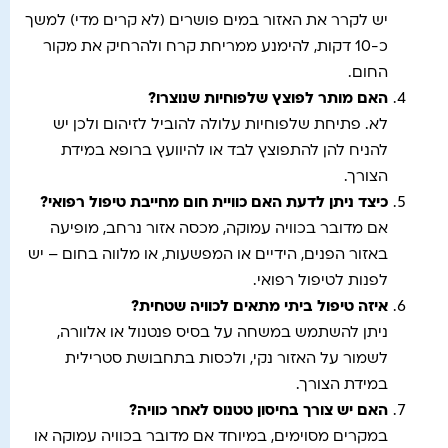
יש לקרר את האזור במים פושרים (לא קרים מדי) למשך
כ-10 דקות, להימנע ממריחת קרח ולהרחיק את מקור
החום.
האם מותר לפוצץ שלפוחיות שנוצרו
?
לא. פתיחת שלפוחיות עלולה להוביל לזיהום ולכן יש
להניח להן להתפוצץ לבד או להיוועץ ברופא במידת
הצורך.
כיצד ניתן לדעת האם כוויית חום מחייבת טיפול רפואי
?
אם מדובר בכוויה עמוקה, מכסה אזור נרחב, מופיעה
באזור הפנים, הידיים או המפשעות, או מלווה בחום – יש
לפנות לטיפול רפואי.
איזה טיפול ביתי מתאים לכוויה שטחית
?
ניתן להשתמש במשחה על בסיס פנטנול או אלוורה,
לשמור על האזור נקי, ולכסות בתחבושת סטרילית
במידת הצורך.
האם יש צורך בחיסון טטנוס לאחר כוויה
?
במקרים מסוימים, במיוחד אם מדובר בכוויה עמוקה או