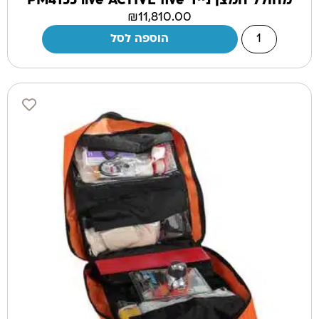
מחולל חמצן נייד PM4155 live ACTIVE five
₪
11,810.00
הוספה לסל